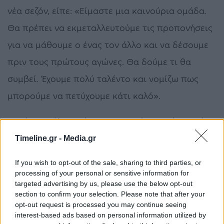
νέα σεζόν, είπε: «Είμαστε μια καινούρια ομάδα.
Θα πρέπει να εκμεταλλευτούμε τις προπονήσεις
για να μάθουμε ο ένας τον άλλο και να δέσουμε
πριν τους πρώτους αγώνες. Θα δούμε τι θα
συμβεί. Έχουμε πολύ ταλέντο και νομίζω πως
μπορούμε να πετύχουμε κάτι καλό».
Ο Νέιτ Γουόλτερς έχει αγωνιστεί αρκετές φορές
στο
ΟΑΚΑ
ως αντίπαλος ωστόσο τώρα φτάνει η
Timeline.gr -
Media.gr
ώρα να παίξει εκεί ως αθλητής του
If you wish to opt-out of the sale, sharing to third parties, or
Παναθηναϊκού: «Κάθε φορά οι φίλαθλοι του
processing of your personal or sensitive information for
targeted advertising by us, please use the below opt-out
Παναθηναϊκού δημιουργούν μια φανταστική
section to confirm your selection. Please note that after your
opt-out request is processed you may continue seeing
ατμόσφαιρα, ιδιαίτερα πριν τον Covid.
interest-based ads based on personal information utilized by
Ανυπομονώ να αγωνιστώ σε ένα κατάμεστο