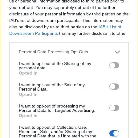
us or personal information disclosed to third parties prior to
your opt-out. You may separately opt-out of the further
στάδιο και να δώσουμε χαρά στον κόσμο μας».
disclosure of your personal information by third parties on the
IAB’s list of downstream participants. This information may
Κλείνοντας έστειλε το δικό του μήνυμα στον
also be disclosed by us to third parties on the
IAB’s List of
Downstream Participants
that may further disclose it to other
κόσμο της νέας του ομάδας: «Είμαι πολύ
third parties.
χαρούμενος που βρίσκομαι εδώ. Θα δουλέψω
Personal Data Processing Opt Outs
σκληρά, θα δώσω τον καλύτερό μου εαυτό για να
I want to opt-out of the Sharing of my
είμαστε μια ομάδα που κερδίζει».
personal data.
Opted In
ΚΑΕ Παναθηναϊκός
μεταγραφές
Παναθηναϊκός
I want to opt-out of the Sale of my
Personal Data.
Opted In
I want to opt-out of processing my
ΠΡΟΗΓΟΎΜΕΝΟ ΆΡΘΡΟ
ΕΠΌΜΕΝΟ ΆΡΘΡΟ
Personal Data for Targeted Advertising.
Μελέτες: Αυξημένος ο
Σκιάθος: Ιταλοί έκλεψαν
Opted In
κίνδυνος καρκίνου του
10.000 ευρώ από
I want to opt-out of Collection, Use,
εντέρου και
χρηματοκιβώτιο
Retention, Sale, and/or Sharing of my
καρδιαγγειακής νόσου
Personal Data that Is Unrelated with the