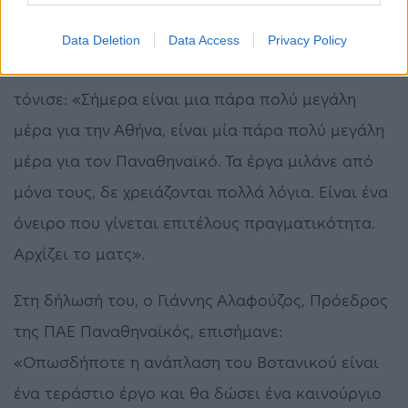
ό,τι έχει πει το κάνει πράξη».
Data Deletion
Data Access
Privacy Policy
Ο Δήμαρχος Αθηναίων, Κώστας Μπακογιάννης,
τόνισε: «Σήμερα είναι μια πάρα πολύ μεγάλη
μέρα για την Αθήνα, είναι μία πάρα πολύ μεγάλη
μέρα για τον Παναθηναϊκό. Τα έργα μιλάνε από
μόνα τους, δε χρειάζονται πολλά λόγια. Είναι ένα
όνειρο που γίνεται επιτέλους πραγματικότητα.
Αρχίζει το ματς».
Στη δήλωσή του, ο Γιάννης Αλαφούζος, Πρόεδρος
της ΠΑΕ Παναθηναϊκός, επισήμανε:
«Οπωσδήποτε η ανάπλαση του Βοτανικού είναι
ένα τεράστιο έργο και θα δώσει ένα καινούργιο