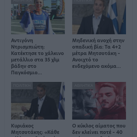
ΑΘΛΗΤΙΚΆ
ΠΟΛΙΤΙΚΉ
Αντιγόνη
Μηδενική ανοχή στην
Ντρισμπιώτη:
οπαδική βία: Τα 4+2
Κατέκτησε το χάλκινο
μέτρα Μητσοτάκη –
μετάλλιο στα 35 χλμ
Ανοιχτό το
βάδην στο
ενδεχόμενο ακόμα…
Παγκόσμιο…
ΠΟΛΙΤΙΚΉ
ΑΘΛΗΤΙΚΆ
Κυριάκος
Ο κύκλος αίματος που
Μητσοτάκης: «Κάθε
δεν κλείνει ποτέ – 40