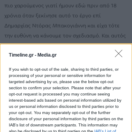
πιο χαρούμενος γιατί ήμουν εδώ πριν από 18
χρόνια όταν ξεκίνησε αυτό το έργο επί
Δημαρχίας Ντόρας Μπακογιάννη και είχα τότε
την ευθύνη να κάνουμε τον σχεδιασμό. Και αυτός
ο σχεδιασμός άντεξε 18 χρόνια -ανώφελης και
αναίτιας περιπέτειας γιατί μπορούσε να είχε
Timeline.gr -
Media.gr
γίνει νωρίτερα. Σε κάθε περίπτωση, το γεγονός
If you wish to opt-out of the sale, sharing to third parties, or
ότι προχωράει είναι ένα καθοριστικό γεγονός
processing of your personal or sensitive information for
targeted advertising by us, please use the below opt-out
για την Αθήνα. Να αλλάξει την πόλη με
section to confirm your selection. Please note that after your
opt-out request is processed you may continue seeing
πολλαπλούς τρόπους και σε πολλά σημεία, αλλά
interest-based ads based on personal information utilized by
καθοριστικό γεγονός και για την ιστορία και την
us or personal information disclosed to third parties prior to
your opt-out. You may separately opt-out of the further
πορεία της μεγάλης ομάδας της Αθήνας, τον
disclosure of your personal information by third parties on the
Παναθηναϊκό».
IAB’s list of downstream participants. This information may
also be disclosed by us to third parties on the
IAB’s List of