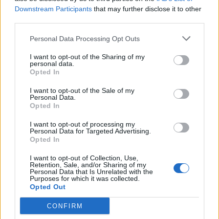
Downstream Participants
that may further disclose it to other
Ο Νίκος Παπαθανάσης, Αναπληρωτής Υπουργός
third parties.
Ανάπτυξης, επισήμανε: «Ένα ακόμη έργο γίνεται
Personal Data Processing Opt Outs
πράξη. Η Διπλή Ανάπλαση ξεκίνησε μετά από
I want to opt-out of the Sharing of my
τρία χρόνια υπογραφής του μνημονίου και όλη
personal data.
Opted In
αυτή η περιοχή η οποία ήταν και είναι ακόμη μία
I want to opt-out of the Sale of my
υποβαθμισμένη περιοχή θα πάρει ζωή. Θα είναι
Personal Data.
Opted In
το σπίτι του Παναθηναϊκού αλλά θα είναι και το
I want to opt-out of processing my
σπίτι του όλων των κατοίκων του Λεκανοπεδίου
Personal Data for Targeted Advertising.
Opted In
που θα μπορούν να έρχονται με τις οικογένειές
I want to opt-out of Collection, Use,
τους και να απολαμβάνουν μία νέα
Retention, Sale, and/or Sharing of my
Personal Data that Is Unrelated with the
Purposes for which it was collected.
αναβαθμισμένη περιοχή. Τα έργα τα κάνουμε
Opted Out
πράξη. Αυτό είναι το μήνυμά μας. Συνεχίζουμε
CONFIRM
γιατί η Νέα Δημοκρατία και αυτή η κυβέρνηση