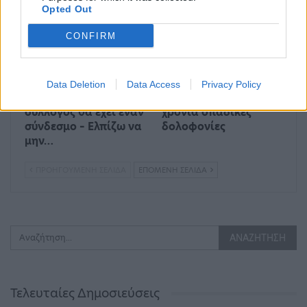
Opted Out
CONFIRM
Κυριάκος
Ο κύκλος αίματος που
Data Deletion
Data Access
Privacy Policy
Μητσοτάκης: «Κάθε
δεν κλείνει ποτέ – 40
σύλλογος θα έχει έναν
χρόνια οπαδικές
σύνδεσμο – Ελπίζω να
δολοφονίες
μην…
ΠΡΟΗΓΟΎΜΕΝΗ ΣΕΛΊΔΑ
ΕΠΌΜΕΝΗ ΣΕΛΊΔΑ
Τελευταίες Δημοσιεύσεις