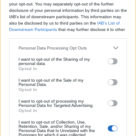
Δημοκρατίας
your opt-out. You may separately opt-out of the further
disclosure of your personal information by third parties on the
IAB’s list of downstream participants. This information may
also be disclosed by us to third parties on the
IAB’s List of
Downstream Participants
that may further disclose it to other
Μπορεί επίσης να σε ενδιαφέρει
third parties.
Personal Data Processing Opt Outs
ΑΘΛΗΤΙΚΆ
ΠΟΛΙΤΙΚΉ
I want to opt-out of the Sharing of my
personal data.
Opted In
I want to opt-out of the Sale of my
Personal Data.
Αντιγόνη
Μηδενική ανοχή στην
Opted In
Ντρισμπιώτη:
οπαδική βία: Τα 4+2
Κατέκτησε το χάλκινο
μέτρα Μητσοτάκη –
I want to opt-out of processing my
Personal Data for Targeted Advertising.
μετάλλιο στα 35 χλμ
Ανοιχτό το
Opted In
βάδην στο
ενδεχόμενο ακόμα…
Παγκόσμιο…
I want to opt-out of Collection, Use,
Retention, Sale, and/or Sharing of my
Personal Data that Is Unrelated with the
ΠΟΛΙΤΙΚΉ
ΑΘΛΗΤΙΚΆ
Purposes for which it was collected.