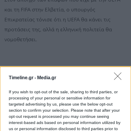
και τη FIFA στην Ελβετία, ο υπουργός
Επικρατείας τόνισε ότι η UEFA θα κάνει τις
προτάσεις της, αλλά η ελληνική πολιτεία θα
νομοθετήσει.
Timeline.gr -
Media.gr
Γεραπετρίτης
Ποδόσφαιρο
If you wish to opt-out of the sale, sharing to third parties, or
processing of your personal or sensitive information for
ΠΡΟΗΓΟΎΜΕΝΟ ΆΡΘΡΟ
ΕΠΌΜΕΝΟ ΆΡΘΡΟ
targeted advertising by us, please use the below opt-out
Αικατερίνη
Κόντρα ΝΔ – ΣΥΡΙΖΑ για
section to confirm your selection. Please note that after your
Σακελλαροπούλου: Με
την αύξηση του
opt-out request is processed you may continue seeing
θρησκευτικό όρκο θα
κατώτατου μισθού
interest-based ads based on personal information utilized by
ορκιστεί Πρόεδρος της
us or personal information disclosed to third parties prior to