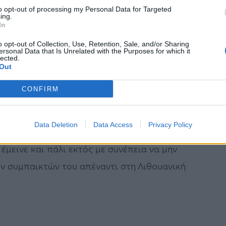
οπο to10.gr, κανονικά έδωσαν το παρών οι
to opt-out of processing my Personal Data for Targeted
ing.
 οποίοι έδειξαν να πατούν καλά στο παρκέ.
In
o opt-out of Collection, Use, Retention, Sale, and/or Sharing
τρεμμα κατά τη διάρκεια της αναμέτρησης με
ersonal Data that Is Unrelated with the Purposes for which it
lected.
 μέρος στο δεύτερο μέρος.
Out
ντ είχε αισθανθεί μια αδιαθεσία πριν το ματς
CONFIRM
είνει εκτός για παν ενδεχόμενο ώστε να μην
Data Deletion
Data Access
Privacy Policy
έμεινε και πάλι εκτός με συνέπεια να μην
ν συμπαικτών του απέναντι στη Λιθουανική