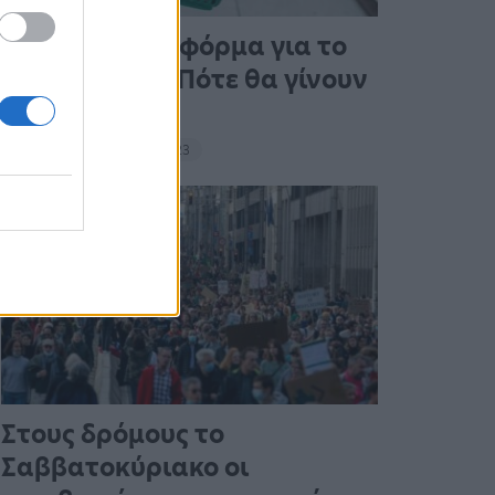
Άνοιξε η πλατφόρμα για το
Market Pass – Πότε θα γίνουν
οι πληρωμές
15:13 - 15 Σεπτεμβρίου 2023
Στους δρόμους το
Σαββατοκύριακο οι