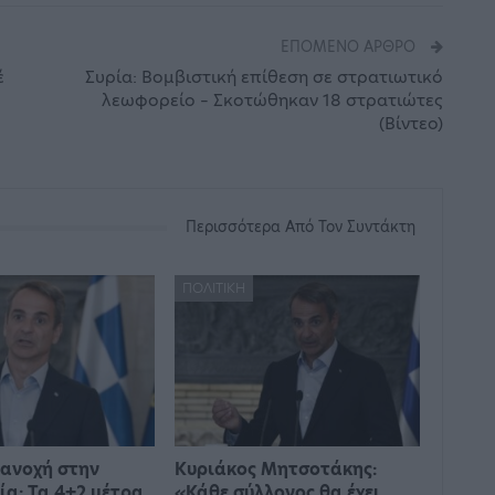
ΕΠΌΜΕΝΟ ΆΡΘΡΟ
έ
Συρία: Βομβιστική επίθεση σε στρατιωτικό
λεωφορείο – Σκοτώθηκαν 18 στρατιώτες
(Βίντεο)
Περισσότερα Από Τον Συντάκτη
ΠΟΛΙΤΙΚΉ
ανοχή στην
Κυριάκος Μητσοτάκης:
ία: Τα 4+2 μέτρα
«Κάθε σύλλογος θα έχει