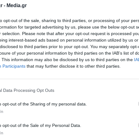
r -
Media.gr
to opt-out of the sale, sharing to third parties, or processing of your per
formation for targeted advertising by us, please use the below opt-out s
r selection. Please note that after your opt-out request is processed y
eing interest-based ads based on personal information utilized by us or
disclosed to third parties prior to your opt-out. You may separately opt-
losure of your personal information by third parties on the IAB’s list of
σία του ενόψει του αγώνα με τη
Ζαλγκίρις
. This information may also be disclosed by us to third parties on the
IA
Participants
that may further disclose it to other third parties.
league, με τον Γιώργο Μπαρτζώκα να έχει κατά
l Data Processing Opt Outs
o opt-out of the Sharing of my personal data.
In
o opt-out of the Sale of my Personal Data.
In