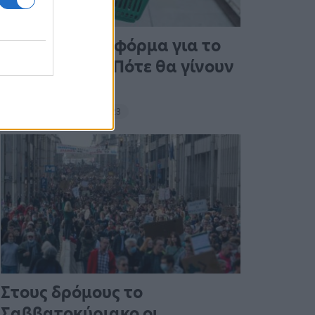
Άνοιξε η πλατφόρμα για το
Market Pass – Πότε θα γίνουν
οι πληρωμές
15:13 - 15 Σεπτεμβρίου 2023
Στους δρόμους το
Σαββατοκύριακο οι