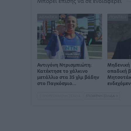
Μπορεί επίσης να σε ενδιαφέρει
ΑΘΛΗΤΙΚΆ
ΠΟΛΙΤΙΚΉ
Αντιγόνη Ντρισμπιώτη:
Μηδενική 
Κατέκτησε το χάλκινο
οπαδική β
μετάλλιο στα 35 χλμ βάδην
Μητσοτάκη
στο Παγκόσμιο…
ενδεχόμε
ΠΡΟΗΓΟΎΜΕΝΗ ΣΕΛΊΔΑ
ΕΠΌΜΕΝΗ ΣΕΛΊΔΑ