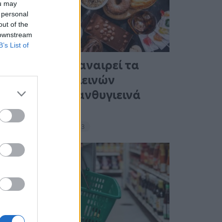
ou may
 personal
out of the
 downstream
B’s List of
Ένας στους 4 αναιρεί τα
οφέλη των υγιεινών
γευμάτων με ανθυγιεινά
σνακ
18:11 - 15 Σεπτεμβρίου 2023