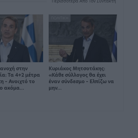
Περισσότερα Από Τον Συντάκτη
ΠΟΛΙΤΙΚΉ
ανοχή στην
Κυριάκος Μητσοτάκης:
ία: Τα 4+2 μέτρα
«Κάθε σύλλογος θα έχει
 – Ανοιχτό το
έναν σύνδεσμο – Ελπίζω να
νο ακόμα…
μην…