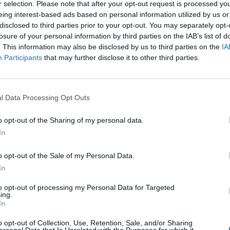
r selection. Please note that after your opt-out request is processed y
eing interest-based ads based on personal information utilized by us or
disclosed to third parties prior to your opt-out. You may separately opt-
losure of your personal information by third parties on the IAB’s list of
. This information may also be disclosed by us to third parties on the
IA
Participants
that may further disclose it to other third parties.
l Data Processing Opt Outs
νε για την απονομή της Χρυσής Μπάλας με την
o opt-out of the Sharing of my personal data.
ς νικητής κορυφώνεται. Με τα τωρινά δεδομένα
In
της Μπάγερν Μονάχου Ρόμπερτ Λεβαντόφσκι
o opt-out of the Sale of my Personal Data.
ανατροπή και το βραβείο να καταλήξει στα
In
to opt-out of processing my Personal Data for Targeted
ing.
σπανία ο σούπερ σταρ της Παρί Σεν Ζερμέν θα
In
οντας τα αρχικά προγνωστικά αφήνοντας
o opt-out of Collection, Use, Retention, Sale, and/or Sharing