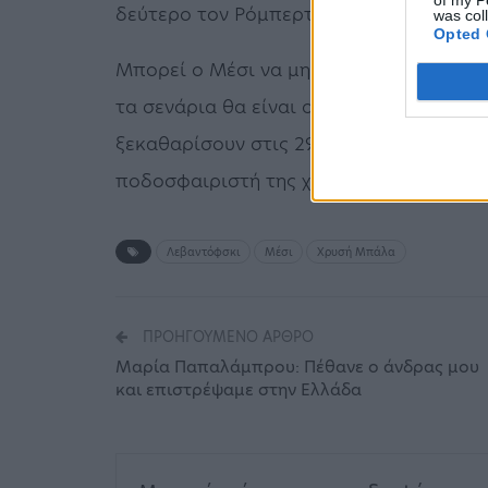
of my P
δεύτερο τον Ρόμπερτ Λεβαντόφκσι.
was col
Opted 
Μπορεί ο Μέσι να μην έχει ξεκινήσει ι
τα σενάρια θα είναι ο φετινός νικητής 
ξεκαθαρίσουν στις 29 του μήνα όπου θ
ποδοσφαιριστή της χρονιάς.
Λεβαντόφσκι
Μέσι
Χρυσή Μπάλα
ΠΡΟΗΓΟΎΜΕΝΟ ΆΡΘΡΟ
Μαρία Παπαλάμπρου: Πέθανε ο άνδρας μου
και επιστρέψαμε στην Ελλάδα