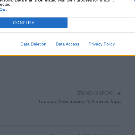
ersonal Data that Is Unrelated with the Purposes for which it
lected.
Out
δανικά στην νέα του ομάδα, ωστόσο σύμφωνα με
CONFIRM
της Χρυσής Μπάλας. Όλα βέβαια θα
α υπάρξει η επισημοποίηση του κορυφαίου
Data Deletion
Data Access
Privacy Policy
ΕΠΌΜΕΝΟ ΆΡΘΡΟ
Τουρκία: Νέα πτώση 15% για τη λίρα