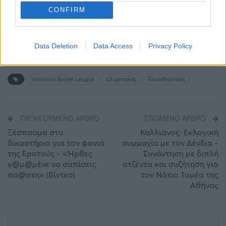
CONFIRM
Data Deletion
Data Access
Privacy Policy
Stoiximan Basket League
Ολυμπιακός
Παναθηανϊκός
ΠΡΟΗΓΟΎΜΕΝΟ ΆΡΘΡΟ
ΕΠΌΜΕΝΟ ΆΡΘΡΟ
Ξέσπασμα στο
Καλλιάνος: Εκλογική
δικαστήριο για τον φονιά
συμμαχία με τον Δένδια –
της Ερατούς – «Ήρθες
Συνάντηση με διπλή
γ@μ@μένε να σαπίσεις
ατζέντα και συζήτηση για
πο@στη» (Βίντεο)
τον Νότιο Τομέα της
Αθήνας