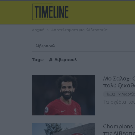
Αρχική
Αποτελέσματα για “λίβερπουλ”
Tags:
Λίβερπουλ
Μο Σαλάχ: Ο
πολύ ξεκάθ
16:32 - 9 Μαρτί
Τα σχέδια το
Champions 
της Λίβερπο