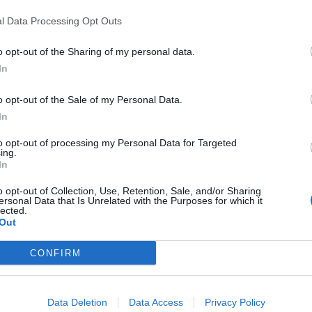
 της Λίβερπουλ στηρίζει τον Κλοπ μέσω των…
ν
l Data Processing Opt Outs
ρουαρίου 2023
o opt-out of the Sharing of my personal data.
της στον Κλοπ δείχνει η διοίκηση της Λίβερπουλ,
In
 γενναιόδωρο μπάτζετ για τις καλοκαιρινές
o opt-out of the Sale of my Personal Data.
Στήριξη της διοίκησης και μεταγραφές στον
In
to opt-out of processing my Personal Data for Targeted
ing.
ουαρίου 2023
In
Κλόπ επανέλαβε την πίστη του στη Λίβερπουλ,
ή φετινή σεζόν, και το καλοκαίρι θα επιβλέψει τις
o opt-out of Collection, Use, Retention, Sale, and/or Sharing
λλαγές που θα γίνουν στο ρόστερ
ersonal Data that Is Unrelated with the Purposes for which it
lected.
Out
ague: Νέα «σφαλιάρα» για τη Λίβερπουλ και
ό τη Γουλβς
CONFIRM
υαρίου 2023
 παραμένει σε… κώμα
Data Deletion
Data Access
Privacy Policy