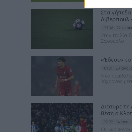
Στα γήπεδα
Λίβερπουλ –
23:36 - 29 Ιανο
Στην Ιταλία 
Σασουόλο
«Έδεσε» το
01:31 - 28 Ιανο
Νέο συμβόλαι
18χρονος μέσ
Διέσυρε τη 
θέση ο Κλο
19:09 - 14 Ιανο
Οι «κόκκινοι