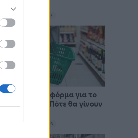
σνακ
18:11 - 15 Σεπτεμβρίου 2023
Άνοιξε η πλατφόρμα για το
Market Pass – Πότε θα γίνουν
οι πληρωμές
15:13 - 15 Σεπτεμβρίου 2023