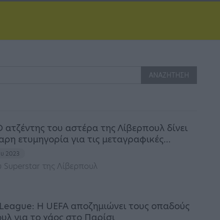
 ατζέντης του αστέρα της Λίβερπουλ δίνει
αρη ετυμηγορία για τις μεταγραφικές…
ου 2023
υ Superstar της Λίβερπουλ
League: Η UEFA αποζημιώνει τους οπαδούς
υλ για το χάος στο Παρίσι