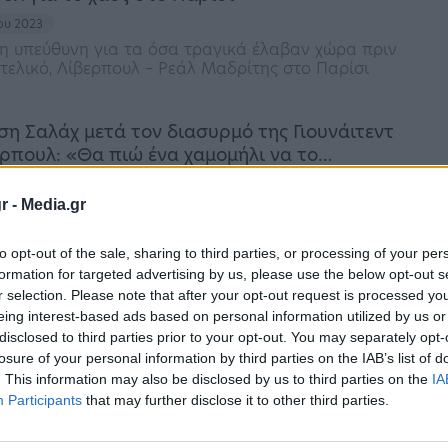
ου 2023
 η υπεύθυνη για τα όσα τραγικά έλαβαν χώρα πριν
τελικό, Λίβερπουλ – Ρεάλ Μαδρίτης στο Παρίσι
η Σαλάχ μετά τον διασυρμό της Γιουνάιτεντ
ερπουλ: «Θα πιώ ένα χαμομήλι να το…
ου 2023
r -
Media.gr
έτυχε δύο γκολ απέναντι στη Γιουνάιτεντ και
ίβερπουλ στο ιστορικό 7-0 - Πρώτος σκόρερ των
emier League ο Αιγύπτιος
to opt-out of the sale, sharing to third parties, or processing of your per
formation for targeted advertising by us, please use the below opt-out s
gue: Η Λίβερπουλ μπαίνει στη διεκδίκηση
r selection. Please note that after your opt-out request is processed y
τιολ
eing interest-based ads based on personal information utilized by us or
disclosed to third parties prior to your opt-out. You may separately opt-
ουαρίου 2023
losure of your personal information by third parties on the IAB’s list of
άρντιολ θα είναι το καλοκαίρι, χωρίς αμφιβολία,
. This information may also be disclosed by us to third parties on the
IA
πιο «καυτά» ονόματα του μεταγραφικού
Participants
that may further disclose it to other third parties.
 καθώς ήταν η μεγάλη αποκάλυψη στο Μουντιάλ