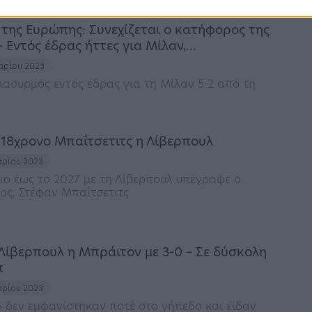
 της Ευρώπης: Συνεχίζεται ο κατήφορος της
 Εντός έδρας ήττες για Μίλαν,…
υαρίου 2023
διασυρμός εντός έδρας για τη Μίλαν 5-2 από τη
 18χρονο Μπαΐτσετιτς η Λίβερπουλ
υαρίου 2023
ο έως το 2027 με τη Λίβερπουλ υπέγραψε ο
ος, Στέφαν Μπαΐτσετιτς
Λίβερπουλ η Μπράιτον με 3-0 – Σε δύσκολη
π
υαρίου 2023
» δεν εμφανίστηκαν ποτέ στο γήπεδο και είδαν