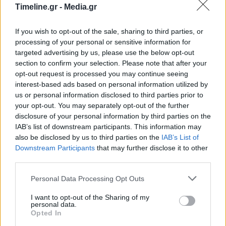
δραστηριοτήτων με χαμηλές αποδόσεις από
Timeline.gr -
Media.gr
δραστηριότητες υψηλών αποδόσεων.
If you wish to opt-out of the sale, sharing to third parties, or
processing of your personal or sensitive information for
Ιδιαίτερα αναμένεται να ωφελήσει η νέα σύνδεση
targeted advertising by us, please use the below opt-out
section to confirm your selection. Please note that after your
τις μεταποιητικές εγκαταστάσεις της περιοχής,
opt-out request is processed you may continue seeing
αφού θα διευκολύνει την άμεση πρόσβαση τους
interest-based ads based on personal information utilized by
us or personal information disclosed to third parties prior to
στο εθνικό οδικό δίκτυο.
your opt-out. You may separately opt-out of the further
disclosure of your personal information by third parties on the
IAB’s list of downstream participants. This information may
also be disclosed by us to third parties on the
IAB’s List of
Downstream Participants
that may further disclose it to other
Τέταρτον, η νέα σύνδεση θα έχει άμεση και θετική
third parties.
επίδραση στις επιχειρήσεις παροχής υπηρεσιών
Personal Data Processing Opt Outs
και ειδικότερα στον τομέα των εμπορευματικών
I want to opt-out of the Sharing of my
μεταφορών, στην προσέλκυση και ανάπτυξη
personal data.
Opted In
κέντρων logistics, λόγω της προβλεπόμενης