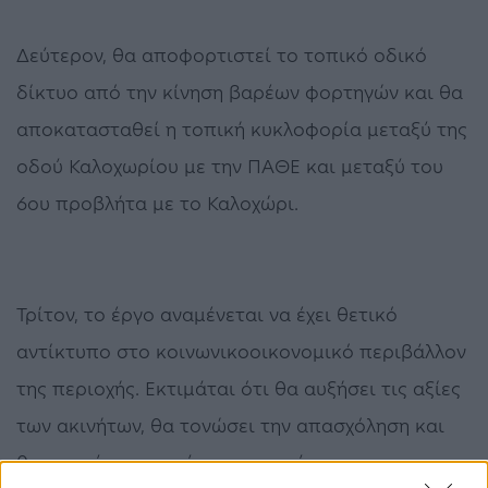
Δεύτερον, θα αποφορτιστεί το τοπικό οδικό
δίκτυο από την κίνηση βαρέων φορτηγών και θα
αποκατασταθεί η τοπική κυκλοφορία μεταξύ της
οδού Καλοχωρίου με την ΠΑΘΕ και μεταξύ του
6ου προβλήτα με το Καλοχώρι.
Τρίτον, το έργο αναμένεται να έχει θετικό
αντίκτυπο στο κοινωνικοοικονομικό περιβάλλον
της περιοχής. Εκτιμάται ότι θα αυξήσει τις αξίες
των ακινήτων, θα τονώσει την απασχόληση και
θα ενισχύσει την τάση αντικατάστασης