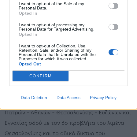
I want to opt-out of the Sale of my
αναβάθμισης του Λιμένα Θεσσαλονίκης σε
Personal Data.
Opted In
σημαντικό διαμετακομιστικό κέντρο της
I want to opt-out of processing my
Βαλκανικής και της Ανατολικής Μεσογείου.
Personal Data for Targeted Advertising.
Opted In
I want to opt-out of Collection, Use,
Retention, Sale, and/or Sharing of my
Personal Data that Is Unrelated with the
Τα τεχνικά
Purposes for which it was collected.
Opted Out
χαρακτηριστικά του έργου
CONFIRM
Data Deletion
Data Access
Privacy Policy
Το έργο σύνδεσης του αυτοκινητοδρόμου
Πατρών – Αθηνών – Θεσσαλονίκης – Ευζώνων και
Εγνατίας οδού με τον 6ο προβλήτα του λιμένα
Θεσσαλονίκης και το οδικό δίκτυο του