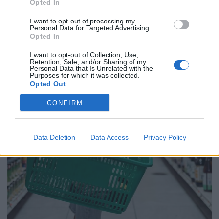
Opted In
I want to opt-out of processing my
Personal Data for Targeted Advertising.
Ένας στους 4 αναιρεί τα οφέλη των
Opted In
υγιεινών γευμάτων με ανθυγιεινά
I want to opt-out of Collection, Use,
Retention, Sale, and/or Sharing of my
σνακ
Personal Data that Is Unrelated with the
Purposes for which it was collected.
Opted Out
18:11 - 15 Σεπτεμβρίου 2023
CONFIRM
Data Deletion
Data Access
Privacy Policy