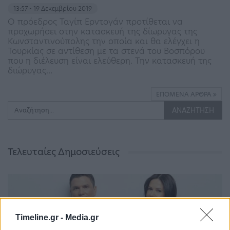
13:57 - 19 Δεκεμβρίου 2019
Ο πρόεδρος Ταγίπ Ερντογάν προτίθεται να
προχωρήσει στην κατασκευή της δίωρυγας της
Κωνσταντινούπολης την οποία και θα ελέγχει η
Τουρκίας σε αντίθεση με τα στενά του Βοσπόρου
που η διέλευση είναι ελεύθερη. Την κατασκευή της
διώρυγας…
ΕΠΌΜΕΝΑ ΆΡΘΡΑ
Τελευταίες Δημοσιεύσεις
Timeline.gr -
Media.gr