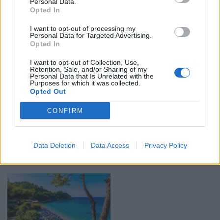
Το όχημα υπέστη σοβαρές υλικές ζημιές - Καλά στην
Personal Data.
Opted In
υγεία του ο οδηγός
I want to opt-out of processing my
Personal Data for Targeted Advertising.
Opted In
I want to opt-out of Collection, Use,
Retention, Sale, and/or Sharing of my
Personal Data that Is Unrelated with the
Purposes for which it was collected.
Opted Out
Βόρεια Εύβοια: Μεγάλες οι καταστροφές σε
CONFIRM
καλλιεργήσιμες εκτάσεις από αγριογούρουνα
11:43 - 31 Ιουλίου 2022
Οι αγρότες χαρακτηρίζουν την παρουσία τους
Data Deletion
Data Access
Privacy Policy
τεράστιο πρόβλημα