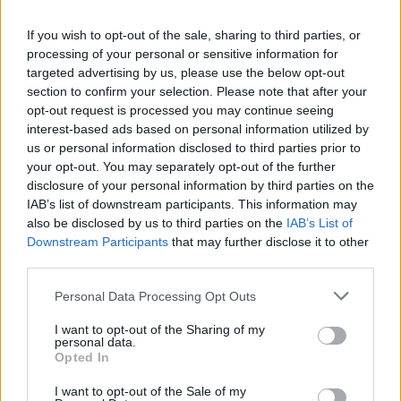
If you wish to opt-out of the sale, sharing to third parties, or
processing of your personal or sensitive information for
North Evia – Samos Pass: Έρχονται τα νέα
targeted advertising by us, please use the below opt-out
voucher των 150 και 300 ευρώ – Πότε ανοίγει
section to confirm your selection. Please note that after your
η…
opt-out request is processed you may continue seeing
interest-based ads based on personal information utilized by
16:01 - 17 Αυγούστου 2022
us or personal information disclosed to third parties prior to
Ποιοι είναι οι δικαιούχοιm και ποιοι «κόβονται»
your opt-out. You may separately opt-out of the further
disclosure of your personal information by third parties on the
IAB’s list of downstream participants. This information may
also be disclosed by us to third parties on the
IAB’s List of
Downstream Participants
that may further disclose it to other
third parties.
Personal Data Processing Opt Outs
I want to opt-out of the Sharing of my
Βόρεια Εύβοια: Αυτοκίνητο κατέληξε στο
personal data.
χαντάκι ύστερα από τροχαίο (Βίντεο)
Opted In
19:20 - 8 Αυγούστου 2022
I want to opt-out of the Sale of my