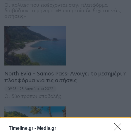
Οι πολίτες που εισέρχονται στην πλατφόρμα
διαβάζουν το μήνυμα «Η υπηρεσία δε δέχεται νέες
αιτήσεις»
North Evia – Samos Pass: Ανοίγει το μεσημέρι η
πλατφόρμα για τις αιτήσεις
09:15 - 25 Αυγούστου 2022
Οι δύο τρόποι υποβολής
Timeline.gr -
Media.gr