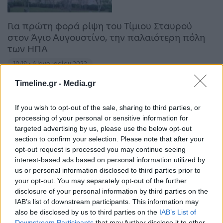
Για πρώτη φορά ρίψη του Τίμιου Σταυρού
στον Άγιο Αυγουστίνο, την παλαιότερη πόλη
των ΗΠΑ
10:19 - 6 Ιανουαρίου 2022
Η ρίψη του Τίμιου Σταυρού από το πλέον κεντρικό
Timeline.gr -
Media.gr
σημείο της πόλης, τη Γέφυρα των Λεόντων
If you wish to opt-out of the sale, sharing to third parties, or
processing of your personal or sensitive information for
targeted advertising by us, please use the below opt-out
section to confirm your selection. Please note that after your
opt-out request is processed you may continue seeing
interest-based ads based on personal information utilized by
us or personal information disclosed to third parties prior to
your opt-out. You may separately opt-out of the further
Αγιασμός στα σχολεία: Θα γίνει μετά τις 11
disclosure of your personal information by third parties on the
στις 14 Σεπτεμβρίου
IAB’s list of downstream participants. This information may
14:23 - 3 Σεπτεμβρίου 2020
also be disclosed by us to third parties on the
IAB’s List of
Μετά τις 11 θα γίνει ο Αγιασμός στα σχολεία. Άμεσα
Downstream Participants
that may further disclose it to other