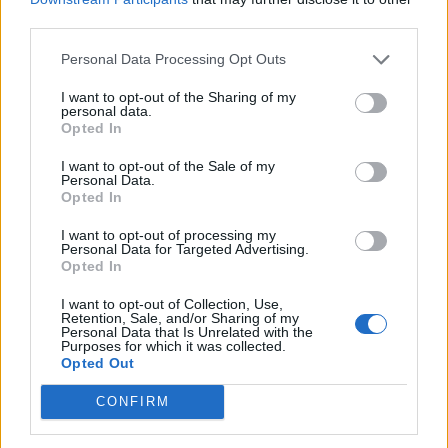
βρέθηκε λύση στο ζήτημα που προέκυψε για τον
third parties.
αγιασμό στα σχολεία, καθώς η έναρξη της σχολικής
χρονιάς στις 14 Σεπτεμβρίου συμπίπτει με την εορτή
Personal Data Processing Opt Outs
του Τιμίου Σταυρού.…
I want to opt-out of the Sharing of my
personal data.
Opted In
I want to opt-out of the Sale of my
Personal Data.
Opted In
Τελευταίες Δημοσιεύσεις
I want to opt-out of processing my
Personal Data for Targeted Advertising.
Opted In
I want to opt-out of Collection, Use,
Retention, Sale, and/or Sharing of my
Personal Data that Is Unrelated with the
Purposes for which it was collected.
Opted Out
CONFIRM