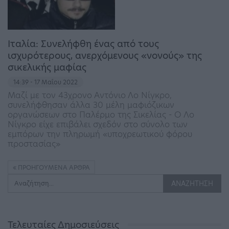
Ιταλία: Συνελήφθη ένας από τους
ισχυρότερους, ανερχόμενους «νονούς» της
σικελικής μαφίας
14:39 - 17 Μαΐου 2022
Μαζί με τον 43χρονο Αντόνιο Λο Νίγκρο,
συνελήφθησαν άλλα 30 μέλη μαφιόζικων
οργανώσεων στο Παλέρμο της Σικελίας - Ο Λο
Νίγκρο είχε επιβάλει σχεδόν στο σύνολο των
εμπόρων την πληρωμή «υποχρεωτικού φόρου
προστασίας»
ΠΡΟΗΓΟΎΜΕΝΑ ΆΡΘΡΑ
Τελευταίες Δημοσιεύσεις