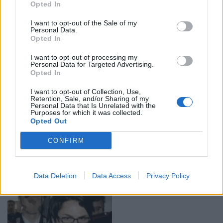
Opted In
Κοινή ανακοίνωση της Κυβέρνησης της Σικελίας και
του ελληνικού Υπουργείου Πολιτισμού
I want to opt-out of the Sale of my
Personal Data.
Opted In
I want to opt-out of processing my
Personal Data for Targeted Advertising.
Opted In
I want to opt-out of Collection, Use,
Retention, Sale, and/or Sharing of my
Personal Data that Is Unrelated with the
Purposes for which it was collected.
Ιταλία: Ρωσικό πλοίο με πάνω από 100
Opted Out
κατασκόπους βρίσκεται νότια της Σικελίας
CONFIRM
11:56 - 18 Μαΐου 2022
Πρόκειται για το πλοίο Vasily Tatishchev, γνωστό στο
ΝΑΤΟ με τον κωδικό Meridian
Data Deletion
Data Access
Privacy Policy