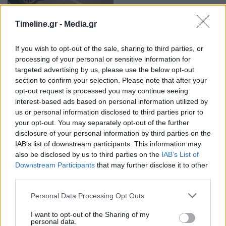
Σικελία: Νεαρή μητέρα σκότωσε την 5χρονη
Timeline.gr -
Media.gr
κόρη της – Κατήγγειλε… απαγωγή για να τη…
16:59 - 14 Ιουνίου 2022
If you wish to opt-out of the sale, sharing to third parties, or
Χθες το απόγευμα μια μητέρα είχε καταθέσει μήνυση
processing of your personal or sensitive information for
για απαγωγή της κόρης της από το αυτοκίνητό της,
targeted advertising by us, please use the below opt-out
από τρεις ένοπλους κουκουλοφόρους, λίγο αφότου
section to confirm your selection. Please note that after your
την είχε παραλάβει από τον παιδικό σταθμό
opt-out request is processed you may continue seeing
interest-based ads based on personal information utilized by
us or personal information disclosed to third parties prior to
your opt-out. You may separately opt-out of the further
disclosure of your personal information by third parties on the
IAB’s list of downstream participants. This information may
also be disclosed by us to third parties on the
IAB’s List of
Downstream Participants
that may further disclose it to other
third parties.
Σικελία: Μπορείτε να κρατήσετε για πάντα
Personal Data Processing Opt Outs
στην Αθήνα το θραύσμα Fagan της
Ακρόπολης
I want to opt-out of the Sharing of my
personal data.
12:01 - 24 Μαΐου 2022