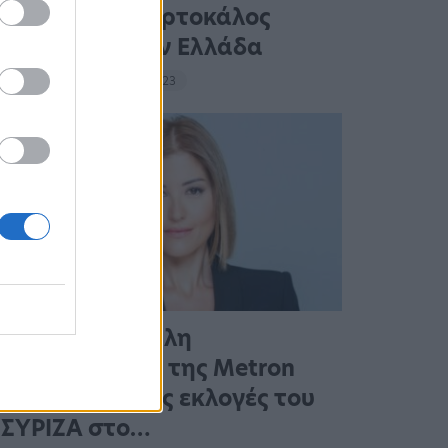
οικογένεια Πορτοκάλος
ταξιδεύει στην Ελλάδα
18:39 - 14 Σεπτεμβρίου 2023
Η πρώτη μεγάλη
δημοσκόπηση της Metron
Analysis για τις εκλογές του
ΣΥΡΙΖΑ στο…