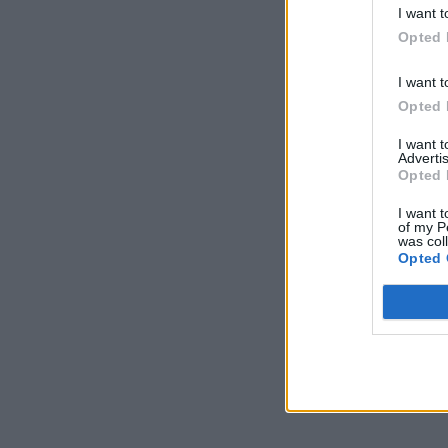
I want t
Opted 
I want t
Opted 
I want 
Advertis
Opted 
I want t
of my P
was col
Opted 