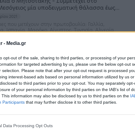
λία ο Μητσοτάκης – Συμμετέχει στο
Μεσόγειος μία υποδειγματική θάλασσα έως…
βρίου 2021
ώρες που μετέχουν στην πρωτοβουλία: Γαλλία,
ία, Ισπανία, Μαρόκο, Αίγυπτος, Τυνησία, Αλγερία
r -
Media.gr
κό σχέδιο έκτακτης ανάγκης για τον
ε 4 βασικούς άξονες
to opt-out of the sale, sharing to third parties, or processing of your per
formation for targeted advertising by us, please use the below opt-out s
ίου 2020
r selection. Please note that after your opt-out request is processed y
πτύσσει τις δικές του προτάσεις για τον
eing interest-based ads based on personal information utilized by us or
έδιο έκτακτης ανάγκης με εμπροσθοβαρή μέτρα,
ουχία των γεγονότων, σε εθνικό και διεθνές
disclosed to third parties prior to your opt-out. You may separately opt-
γήσει στον φαύλο κύκλο που θα δοκιμάσει τις
losure of your personal information by third parties on the IAB’s list of
. This information may also be disclosed by us to third parties on the
IA
Participants
that may further disclose it to other third parties.
l Data Processing Opt Outs