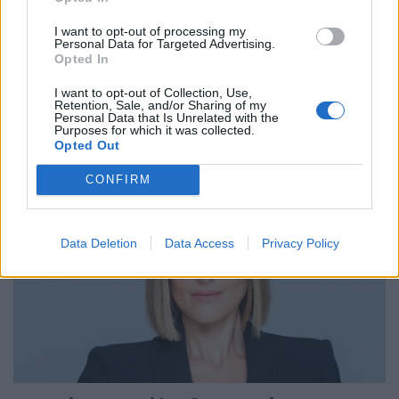
I want to opt-out of processing my
Personal Data for Targeted Advertising.
Opted In
Ταινίες της Εβδομάδας: Η οικογένεια
I want to opt-out of Collection, Use,
Πορτοκάλος ταξιδεύει στην Ελλάδα
Retention, Sale, and/or Sharing of my
Personal Data that Is Unrelated with the
Purposes for which it was collected.
18:39 - 14 Σεπτεμβρίου 2023
Opted Out
CONFIRM
Data Deletion
Data Access
Privacy Policy