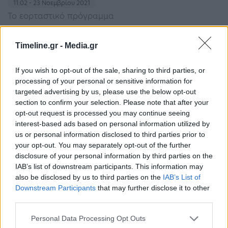
11:02 - 23 Νοεμβρίου 2021
Το εορταστικό πρόγραμμα
Timeline.gr -
Media.gr
If you wish to opt-out of the sale, sharing to third parties, or
processing of your personal or sensitive information for
targeted advertising by us, please use the below opt-out
section to confirm your selection. Please note that after your
opt-out request is processed you may continue seeing
Αντιδράσεις για τον Σαββόπουλο που
interest-based ads based on personal information utilized by
αποχαιρέτησε στρατιωτικά τον Θεοδωράκη
us or personal information disclosed to third parties prior to
στη Μητρόπολη
your opt-out. You may separately opt-out of the further
11:16 - 9 Σεπτεμβρίου 2021
disclosure of your personal information by third parties on the
Θέση για το συμβάν έλαβαν τα σωματεία «Άσμα,
IAB’s list of downstream participants. This information may
Μέτρον και το Πανελλήνιο Σωματείο Ελλήνων
also be disclosed by us to third parties on the
IAB’s List of
Τραγουδιστών»
Downstream Participants
that may further disclose it to other
third parties.
Personal Data Processing Opt Outs