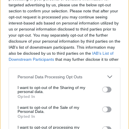
Η ιστορία έγινε το 2006
targeted advertising by us, please use the below opt-out
section to confirm your selection. Please note that after your
opt-out request is processed you may continue seeing
interest-based ads based on personal information utilized by
us or personal information disclosed to third parties prior to
your opt-out. You may separately opt-out of the further
disclosure of your personal information by third parties on the
IAB’s list of downstream participants. This information may
also be disclosed by us to third parties on the
IAB’s List of
Downstream Participants
that may further disclose it to other
Ρούνεϊ: Οι παίκτες της Γιουνάιτεντ δεν κάνουν
third parties.
σωστά τη δουλεία τους
Personal Data Processing Opt Outs
12:55 - 29 Οκτωβρίου 2021
Ο Γουέιν Ρούνεϊ άσκησε έντονη κριτική στους
I want to opt-out of the Sharing of my
παίκτες της Μάντσεστερ Γιουνάιτεντ, με αφορμή τα
personal data.
άσχημα αποτελέσματα της ομάδας.
Opted In
I want to opt-out of the Sale of my
Personal Data.
Opted In
I want to opt-out of processing my