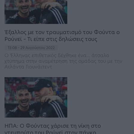
Έξαλλος με τον τραυματισμό του Φούντα ο
Ρούνεϊ – Τι είπε στις δηλώσεις τους
13:08 - 29 Αυγούστου 2022
Ο Έλληνας επιθετικός δέχθηκε ένα… άτσαλο
χτύπημα στην αναμέτρηση της ομάδας του με την
Ατλάντα Γιουνάιτεντ
ΗΠΑ: Ο Φούντας χάρισε τη νίκη στο
ντεμπούτο του Ρούνεϊ στον πάγκο