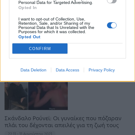
Personal Data for Targeted Advertising.
Opted In
I want to opt-out of Collection, Use,
Γουέιν Ρούνεϊ: Ο Κριστιάνο μπορεί να παίζει
Retention, Sale, and/or Sharing of my
Personal Data that Is Unrelated with the
μέχρι τα 40
Purposes for which it was collected.
Opted Out
17:45 - 10 Σεπτεμβρίου 2021
Ο Γουέιν Ρούνεϊ έσταξε μέλι για τον παλιό του
CONFIRM
συμπαίκτη, Κριστιάνο Ρονάλντο, χαρακτηρίζοντάς
τον φαινόμενο.
Data Deletion
Data Access
Privacy Policy
Σκάνδαλο Ρούνεϊ: Οι γυναίκες που πόζαραν
πλάι του δέχονται απειλές για τη ζωή τους
22:11 - 11 Αυγούστου 2021