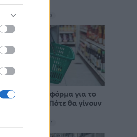
σνακ
18:11 - 15 Σεπτεμβρίου 2023
Άνοιξε η πλατφόρμα για το
Market Pass – Πότε θα γίνουν
οι πληρωμές
15:13 - 15 Σεπτεμβρίου 2023