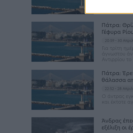
Πλοίο της γρ
στο Ρίο
Πάτρα: Θρί
Γέφυρα Ρίο
20:59 - 30 Απρι
Για τρίτη ημέ
άγνωστου άνδ
Αντιρρίου το
Πάτρα: Έρε
θάλασσα απ
22:52 - 28 Απρι
Ο άντρας εγκ
και έκτοτε αγ
Άνδρας έπεσ
εξέλιξη οι 