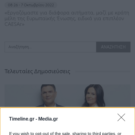
08:26 - 7 Οκτωβρίου 2022
«Εργαζόμαστε για διάφορα αιτήματα, μαζί με κράτη
μέλη της Ευρωπαϊκής Ένωσης, ειδικά για επιπλέον
CAESAr»
Τελευταίες Δημοσιεύσεις
Timeline.gr -
Media.gr
If you wish to opt-out of the sale, sharing to third parties, or