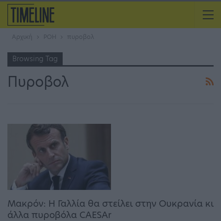
Αρχική
ΡΟΗ
πυροβολ
Browsing Tag
Πυροβολ
Μακρόν: Η Γαλλία θα στείλει στην Ουκρανία κι
άλλα πυροβόλα CAESAr