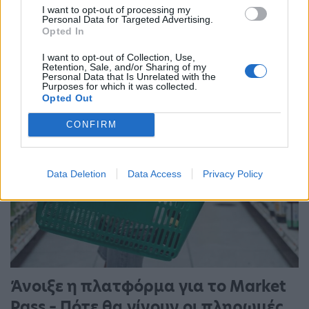
Ένας στους 4 αναιρεί τα οφέλη των
I want to opt-out of processing my
Personal Data for Targeted Advertising.
υγιεινών γευμάτων με ανθυγιεινά
Opted In
σνακ
I want to opt-out of Collection, Use,
Retention, Sale, and/or Sharing of my
Personal Data that Is Unrelated with the
18:11 - 15 Σεπτεμβρίου 2023
Purposes for which it was collected.
Opted Out
CONFIRM
Data Deletion
Data Access
Privacy Policy
Άνοιξε η πλατφόρμα για το Market
Pass – Πότε θα γίνουν οι πληρωμές