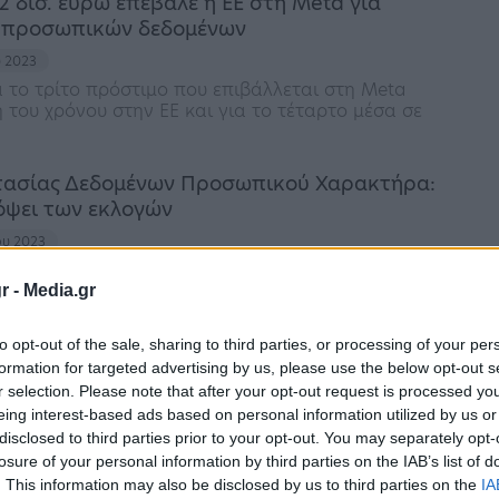
2 δισ. ευρώ επέβαλε η ΕΕ στη Meta για
 προσωπικών δεδομένων
υ 2023
α το τρίτο πρόστιμο που επιβάλλεται στη Meta
 του χρόνου στην ΕΕ και για το τέταρτο μέσα σε
ασίας Δεδομένων Προσωπικού Χαρακτήρα:
 όψει των εκλογών
ου 2023
σε κατευθυντήριες γραμμές
r -
Media.gr
to opt-out of the sale, sharing to third parties, or processing of your per
cial media: Τι ισχύει για εργοδότες και
formation for targeted advertising by us, please use the below opt-out s
υς
r selection. Please note that after your opt-out request is processed y
eing interest-based ads based on personal information utilized by us or
ίου 2023
disclosed to third parties prior to your opt-out. You may separately opt-
ική στιγμή ο εργαζόμενος έχει μία γνήσια και
losure of your personal information by third parties on the IAB’s list of
λογή και είναι σε θέση να αρνηθεί ή να
. This information may also be disclosed by us to third parties on the
IA
υχόν συγκατάθεσή του χωρίς αρνητικές