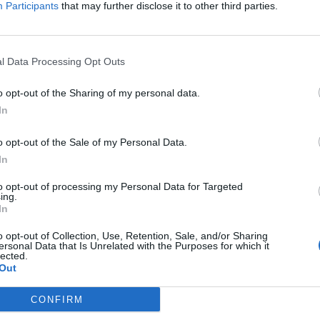
Participants
that may further disclose it to other third parties.
ο διαδίκτυο: Δέκα τρόποι για να
ε το ψηφιακό σας αποτύπωμα
l Data Processing Opt Outs
ρουαρίου 2023
o opt-out of the Sharing of my personal data.
 αρχή της ελαχιστοποίησης των δεδομένων
In
o opt-out of the Sale of my Personal Data.
 Το βίντεo που έφτιαξε για την Παγκόσμια
In
τασίας δεδομένων
to opt-out of processing my Personal Data for Targeted
υαρίου 2023
ing.
αστο Θανάση Βέγγο
In
o opt-out of Collection, Use, Retention, Sale, and/or Sharing
ersonal Data that Is Unrelated with the Purposes for which it
lected.
Ανακοινώθηκε η σύλληψη του 25χρονου που
Out
προσωπικά δεδομένα εκατομμυρίων
CONFIRM