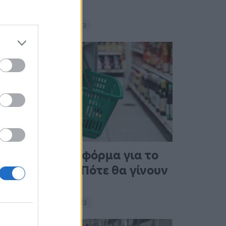
σνακ
18:11 - 15 Σεπτεμβρίου 2023
Άνοιξε η πλατφόρμα για το
Market Pass – Πότε θα γίνουν
οι πληρωμές
15:13 - 15 Σεπτεμβρίου 2023