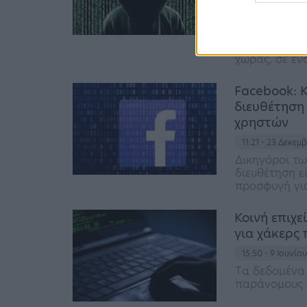
21:13 - 25 Ιανο
Σύμφωνα με 
συνελήφθη μ
εκατομμυρίω
χώρας, σε έ
Facebook: Κ
διευθέτηση
χρηστών
11:21 - 23 Δεκεμ
Δικηγόροι τω
διευθέτηση ε
προσφυγή γι
Κοινή επιχε
για χάκερς
15:50 - 9 Ιουνίο
Tα δεδομένα
παράνομους 