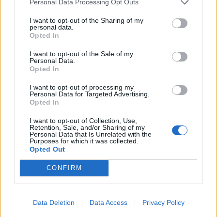
Personal Data Processing Opt Outs
Σαββατοκύριακο»
I want to opt-out of the Sharing of my
20:14 - 15 Σεπτεμβρίου 2023
personal data.
Opted In
I want to opt-out of the Sale of my
Personal Data.
Opted In
I want to opt-out of processing my
Personal Data for Targeted Advertising.
Opted In
I want to opt-out of Collection, Use,
Retention, Sale, and/or Sharing of my
Personal Data that Is Unrelated with the
Purposes for which it was collected.
Opted Out
Ένας στους 4 αναιρεί τα οφέλη των
CONFIRM
υγιεινών γευμάτων με ανθυγιεινά
σνακ
Data Deletion
Data Access
Privacy Policy
18:11 - 15 Σεπτεμβρίου 2023