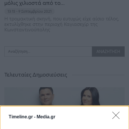
μόλις χιλιοστά από το…
13:15 - 9 Σεπτεμβρίου 2021
Η τρομακτική σκηνή, που ευτυχώς είχε αίσιο τέλος,
εκτυλίχθηκε στην περιοχή Καγιασεχίρ της
Κωνσταντινούπολης
Τελευταίες Δημοσιεύσεις
Timeline.gr -
Media.gr