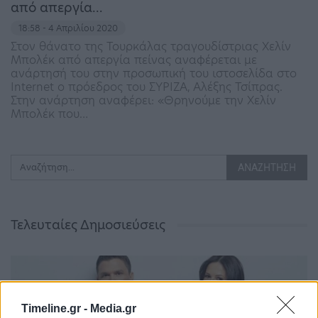
από απεργία…
18:58 - 4 Απριλίου 2020
Στον θάνατο της Τουρκάλας τραγουδίστριας Χελίν
Μπολέκ από απεργία πείνας αναφέρεται με
ανάρτησή του στην προσωπική του ιστοσελίδα στο
Internet ο πρόεδρος του ΣΥΡΙΖΑ, Αλέξης Τσίπρας.
Στην ανάρτηση αναφέρει: «Θρηνούμε την Χελίν
Μπολέκ που…
Τελευταίες Δημοσιεύσεις
Timeline.gr -
Media.gr