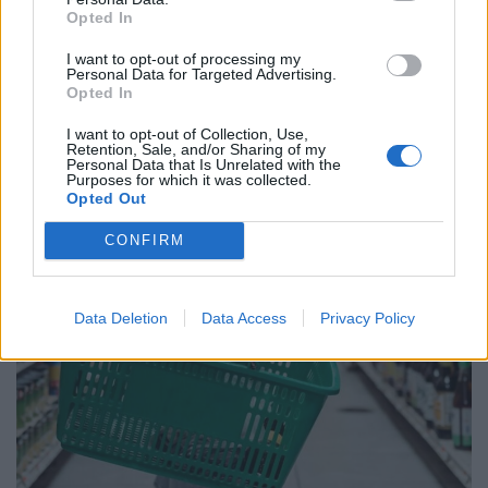
Opted In
I want to opt-out of processing my
Personal Data for Targeted Advertising.
Opted In
Ένας στους 4 αναιρεί τα οφέλη των
υγιεινών γευμάτων με ανθυγιεινά
I want to opt-out of Collection, Use,
Retention, Sale, and/or Sharing of my
Personal Data that Is Unrelated with the
σνακ
Purposes for which it was collected.
Opted Out
18:11 - 15 Σεπτεμβρίου 2023
CONFIRM
Data Deletion
Data Access
Privacy Policy