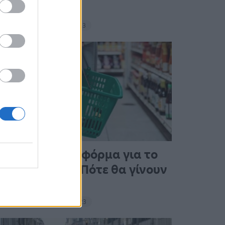
σνακ
18:11 - 15 Σεπτεμβρίου 2023
Άνοιξε η πλατφόρμα για το
Market Pass – Πότε θα γίνουν
οι πληρωμές
15:13 - 15 Σεπτεμβρίου 2023