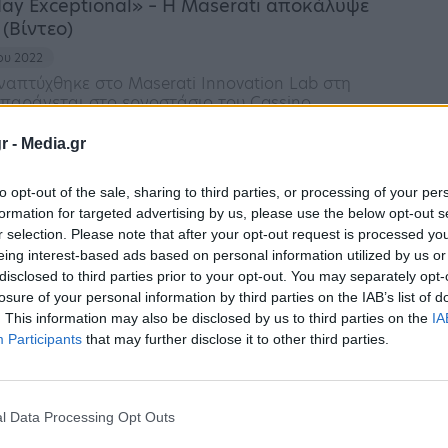
day Exceptional» – Η Maserati αποκάλυψε
 (Βίντεο)
ίου 2022
ναπτύχθηκε στο Maserati Innovation Lab στη
παράγεται στο εργοστάσιο του Cassino
r -
Media.gr
 Grecale αποκαλύπτεται 22 Μαρτίου… και
υς δρόμους (Φωτό)
to opt-out of the sale, sharing to third parties, or processing of your per
formation for targeted advertising by us, please use the below opt-out s
ουαρίου 2022
r selection. Please note that after your opt-out request is processed y
ο γεγονός ετοιμάζεται να λάβει χώρα, καθώς η
eing interest-based ads based on personal information utilized by us or
κεται στο δρόμο ενόψει της Παγκόσμιας Πρεμιέρας
disclosed to third parties prior to your opt-out. You may separately opt-
losure of your personal information by third parties on the IAB’s list of
. This information may also be disclosed by us to third parties on the
IA
ecale: Δοκιμές όχι στην Αττική Οδό, αλλά
Participants
that may further disclose it to other third parties.
 (Βίντεο)
υαρίου 2022
λυτελές SUV θα αποκαλυφθεί πλήρως την άνοιξη
l Data Processing Opt Outs