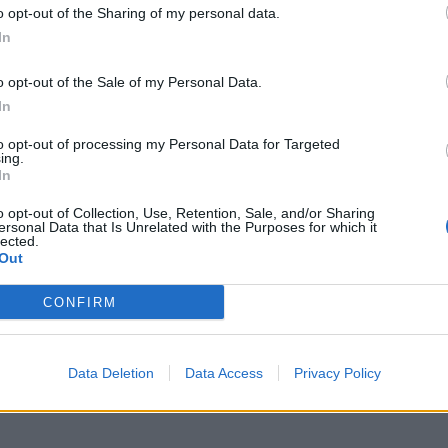
o opt-out of the Sharing of my personal data.
 η αποκάλυψη της Maserati Grecale
In
εμβρίου 2021
o opt-out of the Sale of my Personal Data.
emium SUV θα παρουσιαστεί επίσημα στις 16
In
to opt-out of processing my Personal Data for Targeted
ing.
In
o opt-out of Collection, Use, Retention, Sale, and/or Sharing
ersonal Data that Is Unrelated with the Purposes for which it
lected.
Out
CONFIRM
Data Deletion
Data Access
Privacy Policy