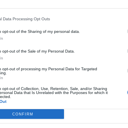
έταξαν όταν τους κυνήγησε περαστικός - Οι
τές συνελήφθησαν μετά από λίγες ώρες
l Data Processing Opt Outs
Λαμία: Μεγάλη συγκέντρωση διαμαρτυρίας
ου 2023
o opt-out of the Sharing of my personal data.
12 το μεσημέρι στην πλατεία Πάρκου της Λαμίας
In
τητές, μαθητές, εκπαιδευτικοί, εργαζόμενοι,
κοί
o opt-out of the Sale of my Personal Data.
In
νοσοκομείο ηλικιωμένη μετά από επίθεση
to opt-out of processing my Personal Data for Targeted
ing.
ων
In
ου 2023
o opt-out of Collection, Use, Retention, Sale, and/or Sharing
κό, με θύμα μία 82χρονη γυναίκα σημειώθηκε στην
ersonal Data that Is Unrelated with the Purposes for which it
Μπότσαρη, λίγα τετράγωνα μακριά από το κέντρο
lected.
το απόγευμα της Τρίτης 7/3
Out
 θέσεις εργασίας στην 16η Ημέρα Καριέρας
CONFIRM