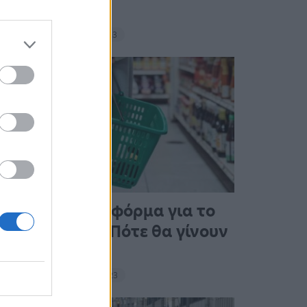
σνακ
18:11 - 15 Σεπτεμβρίου 2023
Άνοιξε η πλατφόρμα για το
Market Pass – Πότε θα γίνουν
οι πληρωμές
15:13 - 15 Σεπτεμβρίου 2023