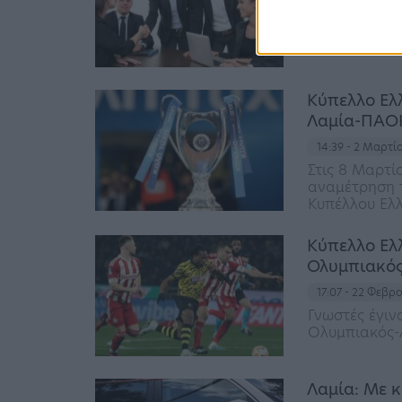
15:50 - 6 Μαρτί
Συμμετέχουν 
Κύπελλο Ελ
Λαμία-ΠΑΟ
14:39 - 2 Μαρτί
Στις 8 Μαρτί
αναμέτρηση τ
Κυπέλλου Ελ
Κύπελλο Ελλ
Ολυμπιακός
17:07 - 22 Φεβρ
Γνωστές έγιν
Ολυμπιακός-
Λαμία: Με κ