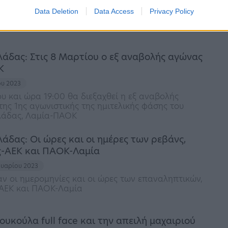
ου 2023
Data Deletion
Data Access
Privacy Policy
35 επιχειρήσεις
λάδας: Στις 8 Μαρτίου ο εξ αναβολής αγώνας
Κ
ου 2023
ου και ώρα 19:00 θα διεξαχθεί η εξ αναβολής
ης 1ης αγωνιστικής της ημιτελικής φάσης του
λάδας, Λαμία-ΠΑΟΚ
άδας: Οι ώρες και οι ημέρες των ρεβάνς,
-ΑΕΚ και ΠΑΟΚ-Λαμία
ουαρίου 2023
αν οι ημερομηνίες και οι ώρες των επαναληπτικών,
ΑΕΚ και ΠΑΟΚ-Λαμία
ουκούλα full face και την απειλή μαχαιριού