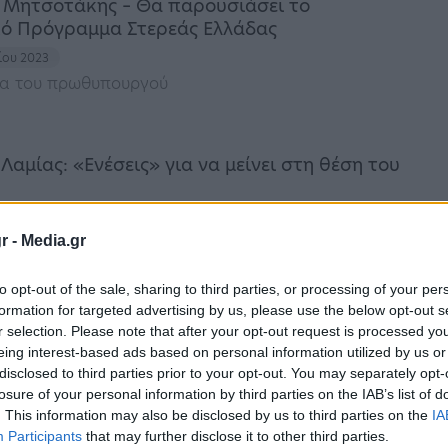
ο Μητσοτάκης – Θα παρουσιάσει το
ό Πρόγραμμα Στερεάς Ελλάδας
ίου 2023
α του πρωθυπουργού
Λαμίας: «Ενέσεις» για να μείνει στη θέση του
ίου 2023
ς Λαμίας στέκει στη θέση του από τον 5ο αιώνα
r -
Media.gr
ίσιμο σημείο για να επιτηρεί την κοιλάδα του
έρασμα που από κείνη την εποχή έχει στρατηγική
to opt-out of the sale, sharing to third parties, or processing of your per
ώς ήταν το μοναδικό που οδηγούσε στην
formation for targeted advertising by us, please use the below opt-out s
r selection. Please note that after your opt-out request is processed y
eing interest-based ads based on personal information utilized by us or
λικοι μαθητές άρπαξαν τσάντες από
disclosed to third parties prior to your opt-out. You may separately opt-
losure of your personal information by third parties on the IAB’s list of
. This information may also be disclosed by us to third parties on the
IA
ου 2023
Participants
that may further disclose it to other third parties.
αν, την έριξαν κάτω και της άρπαξαν δύο τσάντες,