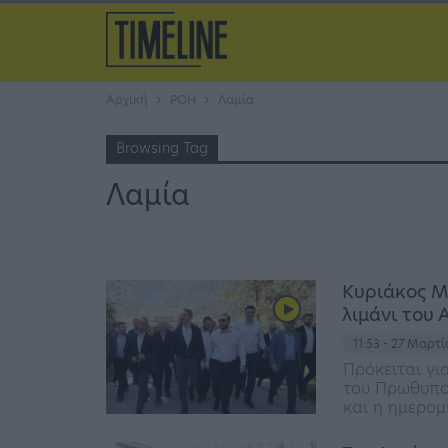
Αρχική
ΡΟΗ
Λαμία
Browsing Tag
Λαμία
Κυριάκος Μ
λιμάνι του 
11:53 - 27 Μαρτ
Πρόκειται γι
του Πρωθυπο
και η ημερομ