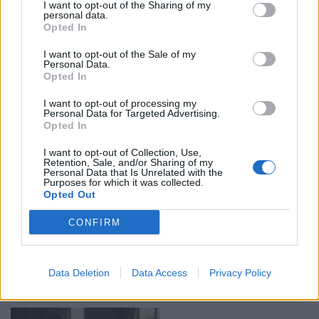
νωρίτερα στον Λαγκαδά
I want to opt-out of the Sharing of my
personal data.
Opted In
17:11 - 3 Ιουλίου 2021
Πυρκαγιά εκδηλώθηκε το μεσημέρι του Σαββάτου σε
I want to opt-out of the Sale of my
ξερά χώρα στην περιοχή του Λαγκαδά, έξω από το
Personal Data.
Κολχικό.
Opted In
I want to opt-out of processing my
Personal Data for Targeted Advertising.
Opted In
I want to opt-out of Collection, Use,
Retention, Sale, and/or Sharing of my
Personal Data that Is Unrelated with the
Purposes for which it was collected.
Opted Out
O αντιδήμαρχος Λαγκαδά, Γιώργος
CONFIRM
Προκοπίδης έχασε την μάχη με τον κορωνοϊό
18:37 - 13 Φεβρουαρίου 2021
Ο δήμαρχος, Ιωάννης Ταχματζίδης, εξέφρασε τα
Data Deletion
Data Access
Privacy Policy
θερμά συλλυπητήρια