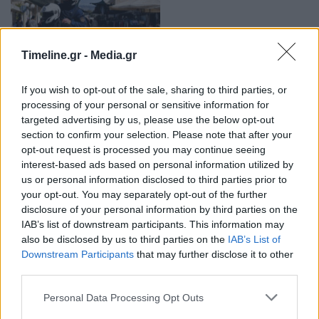
Timeline.gr -
Media.gr
If you wish to opt-out of the sale, sharing to third parties, or
Θεσσαλονίκη: Έκλεψαν δέκα προτομές έξω
processing of your personal or sensitive information for
από το Στρατιωτικό Μουσείο Λαχανά
targeted advertising by us, please use the below opt-out
section to confirm your selection. Please note that after your
14:09 - 27 Μαρτίου 2022
opt-out request is processed you may continue seeing
Οι προτομές βρίσκονταν σε υπαίθριο χώρο που δεν
interest-based ads based on personal information utilized by
ήταν περιφραγμένος
us or personal information disclosed to third parties prior to
your opt-out. You may separately opt-out of the further
disclosure of your personal information by third parties on the
IAB’s list of downstream participants. This information may
also be disclosed by us to third parties on the
IAB’s List of
Downstream Participants
that may further disclose it to other
third parties.
Personal Data Processing Opt Outs
Υπό μερικό έλεγχο η φωτιά που ξέσπασε