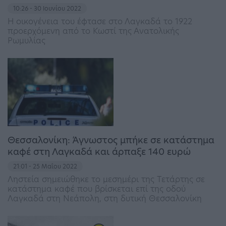
10:26 - 30 Ιουνίου 2022
Η οικογένεια του έφτασε στο Λαγκαδά το 1922
προερχόμενη από το Κωστί της Ανατολικής
Ρωμυλίας
Θεσσαλονίκη: Άγνωστος μπήκε σε κατάστημα
καφέ στη Λαγκαδά και άρπαξε 140 ευρώ
21:01 - 25 Μαΐου 2022
Ληστεία σημειώθηκε το μεσημέρι της Τετάρτης σε
κατάστημα καφέ που βρίσκεται επί της οδού
Λαγκαδά στη Νεάπολη, στη δυτική Θεσσαλονίκη