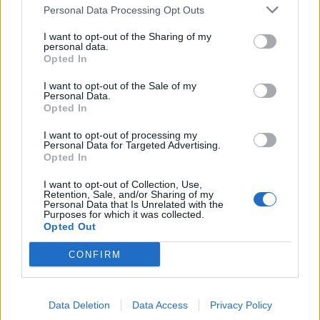
Σε νέα ώρα το «Mega
Personal Data Processing Opt Outs
Σαββατοκύριακο»
I want to opt-out of the Sharing of my
personal data.
20:14 - 15 Σεπτεμβρίου 2023
Opted In
I want to opt-out of the Sale of my
Personal Data.
Opted In
I want to opt-out of processing my
Personal Data for Targeted Advertising.
Opted In
I want to opt-out of Collection, Use,
Retention, Sale, and/or Sharing of my
Personal Data that Is Unrelated with the
Purposes for which it was collected.
Opted Out
CONFIRM
Ένας στους 4 αναιρεί τα οφέλη των
υγιεινών γευμάτων με ανθυγιεινά
σνακ
Data Deletion
Data Access
Privacy Policy