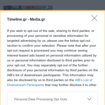
Timeline.gr -
Media.gr
If you wish to opt-out of the sale, sharing to third parties, or
processing of your personal or sensitive information for
targeted advertising by us, please use the below opt-out
Σε κατάσταση έκτακτης ανάγκης επαρχίες
section to confirm your selection. Please note that after your
στον Ισημερινό – Ο ρόλος των καρτέλ
opt-out request is processed you may continue seeing
ναρκωτικών
interest-based ads based on personal information utilized by
us or personal information disclosed to third parties prior to
09:00 - 30 Απριλίου 2022
your opt-out. You may separately opt-out of the further
Συνολικά 4.000 αστυνομικοί και 5.000 στρατιώτες
disclosure of your personal information by third parties on the
θα αναπτυχθούν στις συγκεκριμένες επαρχίες
IAB’s list of downstream participants. This information may
also be disclosed by us to third parties on the
IAB’s List of
Downstream Participants
that may further disclose it to other
third parties.
Personal Data Processing Opt Outs