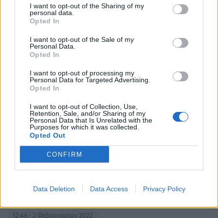
I want to opt-out of the Sharing of my
personal data.
Opted In
Καναδάς: Σε ισχύ μετά από 50 χρόνια ο νόμος
έκτακτης ανάγκης για την καταστολή των
I want to opt-out of the Sale of my
Personal Data.
ταραχών
Opted In
07:29 - 15 Φεβρουαρίου 2022
I want to opt-out of processing my
«Οι αποκλεισμοί βλάπτουν την οικονομία μας και
Personal Data for Targeted Advertising.
θέτουν σε κίνδυνο τη δημόσια ασφάλεια», δήλωσε ο
Opted In
Τριντό κατά τη διάρκεια συνέντευξης Τύπου
I want to opt-out of Collection, Use,
Retention, Sale, and/or Sharing of my
Personal Data that Is Unrelated with the
Purposes for which it was collected.
Opted Out
CONFIRM
Σε κατάσταση έκτακτης ανάγκης Πολιτικής
Data Deletion
Data Access
Privacy Policy
Προστασίας κηρύχθηκε ο Δήμος Μαραθώνος
12:46 - 2 Φεβρουαρίου 2022