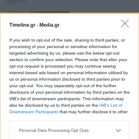
12χρονης
Timeline.gr -
Media.gr
If you wish to opt-out of the sale, sharing to third parties, or
processing of your personal or sensitive information for
targeted advertising by us, please use the below opt-out
section to confirm your selection. Please note that after your
Θεσσαλονίκη: 11χρονη κατήγγειλε σεξουαλική
opt-out request is processed you may continue seeing
παρενόχληση στη μέση του δρόμου
interest-based ads based on personal information utilized by
14:53 - 15 Φεβρουαρίου 2023
us or personal information disclosed to third parties prior to
Ένα σοβαρότατο περιστατικό καταγγέλθηκε στην
your opt-out. You may separately opt-out of the further
Αστυνομία το μεσημέρι της Τετάρτης
disclosure of your personal information by third parties on the
IAB’s list of downstream participants. This information may
also be disclosed by us to third parties on the
IAB’s List of
Downstream Participants
that may further disclose it to other
third parties.
Personal Data Processing Opt Outs