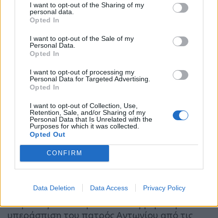
I want to opt-out of the Sharing of my
personal data.
Opted In
Πορτογαλία: Τουλάχιστον 4.815 παιδιά
κακοποιήθηκαν σεξουαλικά από ιερείς τα
I want to opt-out of the Sale of my
τελευταία 70 χρόνια
Personal Data.
Opted In
13:01 - 13 Φεβρουαρίου 2023
Τουλάχιστον 4.815 ανήλικοι κακοποιήθηκαν
I want to opt-out of processing my
Personal Data for Targeted Advertising.
σεξουαλικά από μέλη της καθολικής εκκλησίας της
Opted In
Πορτογαλίας τα τελευταία 70 χρόνια, σύμφωνα με
τα τελικά συμπεράσματα έκθεσης που διεξήγαγε
I want to opt-out of Collection, Use,
ανεξάρτητη επιτροπή
Retention, Sale, and/or Sharing of my
Personal Data that Is Unrelated with the
Purposes for which it was collected.
Opted Out
CONFIRM
Data Deletion
Data Access
Privacy Policy
«Κιβωτός του Κόσμου»: Τι θα ζητήσει η
υπεράσπιση του πατρός Αντωνίου από τις