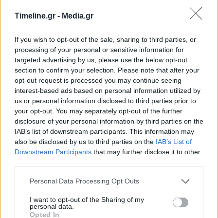
Timeline.gr -
Media.gr
If you wish to opt-out of the sale, sharing to third parties, or
Ηλεκτροκίνηση: Συμφωνία «μαμούθ» της
processing of your personal or sensitive information for
Mercedes για προμήθεια λιθίου
targeted advertising by us, please use the below opt-out
20:14 - 21 Οκτωβρίου 2022
section to confirm your selection. Please note that after your
Η Mercedes θα λαμβάνει 10.000 τόνους λιθίου
opt-out request is processed you may continue seeing
ετησίως από τη Rock Tech Lithium για μπαταρίες
interest-based ads based on personal information utilized by
us or personal information disclosed to third parties prior to
your opt-out. You may separately opt-out of the further
disclosure of your personal information by third parties on the
IAB’s list of downstream participants. This information may
also be disclosed by us to third parties on the
IAB’s List of
Downstream Participants
that may further disclose it to other
third parties.
Personal Data Processing Opt Outs
Ηλεκτρικά αυτοκίνητα: Σταθμούς φόρτισης
ανά 60 χλμ. ζητά το Ευρωπαϊκό Κοινοβούλιο
I want to opt-out of the Sharing of my
personal data.
18:24 - 19 Οκτωβρίου 2022
Opted In