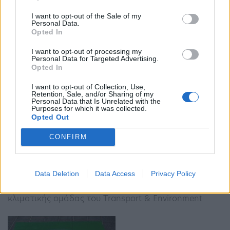
Ζητά επίσης, σταθμούς ανεφοδιασμού με υδρογόνο
ανά 100 χλμ
I want to opt-out of the Sale of my
Personal Data.
Opted In
I want to opt-out of processing my
Personal Data for Targeted Advertising.
Opted In
I want to opt-out of Collection, Use,
Retention, Sale, and/or Sharing of my
Personal Data that Is Unrelated with the
Purposes for which it was collected.
Έρευνα: Η ΕΕ πρέπει να αυξήσει την
Opted Out
υποστήριξη των ηλεκτρικών αυτοκινήτων για
CONFIRM
να αποκρούσει τον…
13:15 - 19 Οκτωβρίου 2022
Η ΕΕ πρέπει να αυξήσει την υποστήριξη για τα
Data Deletion
Data Access
Privacy Policy
ηλεκτρικά οχήματα για να αποκρούσει τον
ανταγωνισμό από τους Κινέζους, λέει μια μελέτη της
κλιματικής ομάδας του Transport & Environment