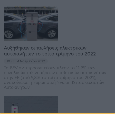
Αυξήθηκαν οι πωλήσεις ηλεκτρικών
αυτοκινήτων το τρίτο τρίμηνο του 2022
10:23 - 4 Νοεμβρίου 2022
Τα BEV αντιπροσωπεύουν πλέον το 11,9% των
συνολικών ταξινομήσεων επιβατικών αυτοκινήτων
στην ΕΕ (από 9,8% το τρίτο τρίμηνο του 2021),
ανακοίνωσε η Ευρωπαϊκή Ένωση Κατασκευαστών
Αυτοκινήτων