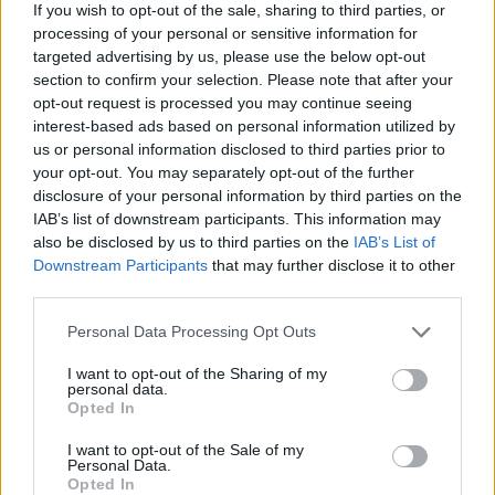
ο υδράργυρος θα κινηθεί στους 40-41°C και τοπικά
If you wish to opt-out of the sale, sharing to third parties, or
ακόμη και τους 42°C στις ευπαθείς στη ζέστη
processing of your personal or sensitive information for
περιοχές
targeted advertising by us, please use the below opt-out
section to confirm your selection. Please note that after your
opt-out request is processed you may continue seeing
interest-based ads based on personal information utilized by
us or personal information disclosed to third parties prior to
your opt-out. You may separately opt-out of the further
disclosure of your personal information by third parties on the
IAB’s list of downstream participants. This information may
also be disclosed by us to third parties on the
IAB’s List of
«Τυφώνας Καλλιάνος» στο Νότιο Τομέα
Downstream Participants
that may further disclose it to other
Αθηνών – Οι δημοσκοπήσεις στην περιοχή, το
third parties.
παρατσούκλι και…
Personal Data Processing Opt Outs
10:40 - 13 Ιουλίου 2022
Οι ερωτήσεις του συνοδεύονται από δημιουργικές
I want to opt-out of the Sharing of my
και εποικοδομητικές προτάσεις, που γίνονται δεκτές
personal data.
Opted In
από τους υπουργούς και υλοποιούνται
I want to opt-out of the Sale of my
Personal Data.
Opted In