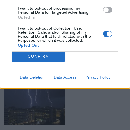
I want to opt-out of processing my
Personal Data for Targeted Advertising.
Opted In
I want to opt-out of Collection, Use,
Retention, Sale, and/or Sharing of my
Η σχέση του γιου του Γιάννη Καλλιάνου με το
Personal Data that Is Unrelated with the
Purposes for which it was collected.
Σταμάτη Γονίδη – Η χιουμοριστική αναφορά
Opted Out
και η…
CONFIRM
09:00 - 12 Ιουλίου 2022
Όταν ο Σταμάτης Γονίδης ενημερώθηκε για το
οικογενειακό αστείο, κάλεσε τον βουλευτή της Ν.Δ.
με χαρά
Data Deletion
Data Access
Privacy Policy