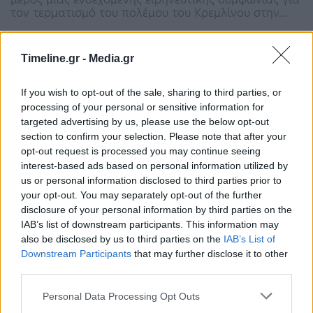
τον τερματισμό του πολέμου του Κρεμλίνου στην…
Timeline.gr -
Media.gr
If you wish to opt-out of the sale, sharing to third parties, or
processing of your personal or sensitive information for
targeted advertising by us, please use the below opt-out
section to confirm your selection. Please note that after your
Γεωργία: Ο πρώην πρόεδρος της χώρας
opt-out request is processed you may continue seeing
δηλητηριάστηκε στη φυλακή
interest-based ads based on personal information utilized by
us or personal information disclosed to third parties prior to
15:16 - 5 Δεκεμβρίου 2022
your opt-out. You may separately opt-out of the further
Ο Μιχαήλ Σαακασβίλι κινδύνευε να πεθάνει αν δεν
disclosure of your personal information by third parties on the
είχε λάβει τη σωστή θεραπεία
IAB’s list of downstream participants. This information may
also be disclosed by us to third parties on the
IAB’s List of
Downstream Participants
that may further disclose it to other
third parties.
Personal Data Processing Opt Outs