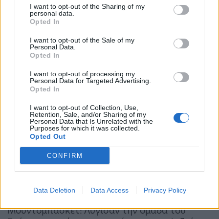
I want to opt-out of the Sharing of my
personal data.
Opted In
Νέα Γεωργία Νέα Γενιά: Νέες δράσεις στη
Βόρεια Εύβοια
I want to opt-out of the Sale of my
Personal Data.
15:51 - 17 Νοεμβρίου 2022
Opted In
Το 9o & 10ο εκπαιδευτικό εργαστήριο (toolkit
I want to opt-out of processing my
workshop) με θέμα «Συνεργατικά Σχήματα και
Personal Data for Targeted Advertising.
Συνεταιρισμοί – Δημιουργία και Οργάνωση» και
Opted In
εισηγητή τον κ. Γιώργο Αποστολόπουλο θα
πραγματοποιηθεί το Σάββατο 26 Νοεμβρίου 2022,
I want to opt-out of Collection, Use,
στις 16.00, στην…
Retention, Sale, and/or Sharing of my
Personal Data that Is Unrelated with the
Purposes for which it was collected.
Opted Out
CONFIRM
Data Deletion
Data Access
Privacy Policy
Μουντομπάσκετ: Λύγισαν την ομάδα του