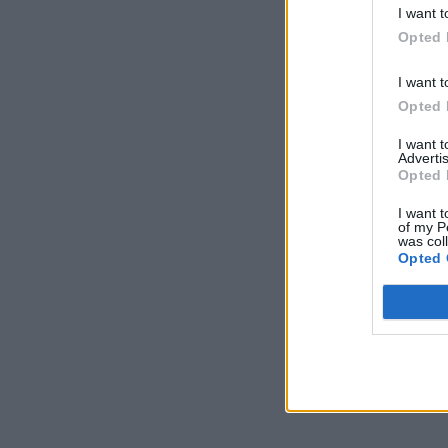
I want t
Opted 
I want t
Opted 
I want 
Advertis
Opted 
I want t
of my P
was col
Opted 