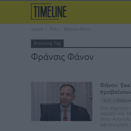
Αρχική
ΡΟΗ
Φράνσις Φάνον
Browsing Tag
Φράνσις Φάνον
Φάνον: Έκκ
προβαίνουν
16:11 - 5 Φεβρο
Στη σημασία 
Ισραήλ και 
στην Ανατολι
υφυπουργός 