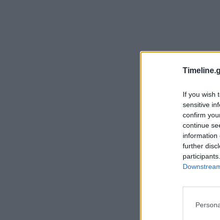
Timeline.g
If you wish 
sensitive in
confirm you
continue se
information 
further disc
participants
Downstream 
Persona