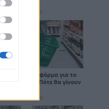
σνακ
18:11 - 15 Σεπτεμβρίου 2023
Άνοιξε η πλατφόρμα για το
Market Pass – Πότε θα γίνουν
οι πληρωμές
15:13 - 15 Σεπτεμβρίου 2023