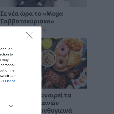
Σε νέα ώρα το «Mega
Σαββατοκύριακο»
20:14 - 15 Σεπτεμβρίου 2023
sonal or
ection to
ou may
 personal
out of the
 downstream
B’s List of
Ένας στους 4 αναιρεί τα
οφέλη των υγιεινών
γευμάτων με ανθυγιεινά