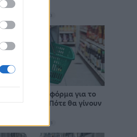
σνακ
18:11 - 15 Σεπτεμβρίου 2023
Άνοιξε η πλατφόρμα για το
Market Pass – Πότε θα γίνουν
οι πληρωμές
15:13 - 15 Σεπτεμβρίου 2023