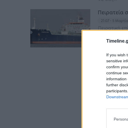
Πειρατεία σ
21:07 - 5 Μαρτί
Πειρατική επ
virgo», που 
στο Μπενίτ τ
Timeline.g
στο πλοίο, π
If you wish 
sensitive in
confirm you
continue se
information 
further disc
participants
Downstream 
Persona