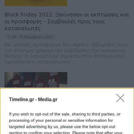
Black Friday 2022: Ξεκίνησαν οι εκπτώσεις και
οι προσφορές – Συμβουλές προς τους
καταναλωτές
11:49 - 15 Νοεμβρίου 2022
Με μπαράζ προσφορών δύο σχεδόν εβδομάδες πριν
την επίσημη ημερομηνία εκδήλωσης του εμπορικού
θεσμού το λιανεμπόριο ρίχνεται στον ανταγωνισμό
προσέλκυσης καταναλωτών
Timeline.gr -
Media.gr
If you wish to opt-out of the sale, sharing to third parties, or
Φθινοπωρινές εκπτώσεις: Ξεκινούν από 1η
processing of your personal or sensitive information for
Νοεμβρίου – Πότε πέφτει φέτος η Black Friday
targeted advertising by us, please use the below opt-out
section to confirm your selection. Please note that after your