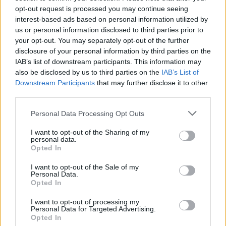
11:29 - 22 Οκτωβρίου 2021
opt-out request is processed you may continue seeing
Ποιες Κυριακές θα είναι ανοιχτά τα μαγαζιά - Black
interest-based ads based on personal information utilized by
Friday 2021: Πότε πέφτει φέτος και τι πρέπει να
us or personal information disclosed to third parties prior to
γνωρίζουν οι καταναλωτές
your opt-out. You may separately opt-out of the further
disclosure of your personal information by third parties on the
IAB’s list of downstream participants. This information may
also be disclosed by us to third parties on the
IAB’s List of
Downstream Participants
that may further disclose it to other
third parties.
Personal Data Processing Opt Outs
I want to opt-out of the Sharing of my
Black Friday: Πότε «πέφτει» φέτος – Οι 5
personal data.
«παγίδες» που πρέπει να αποφύγουν οι
Opted In
καταναλωτές
I want to opt-out of the Sale of my
01:22 - 20 Οκτωβρίου 2021
Personal Data.
Opted In
Η Black Friday έχει ήδη καθιερωθεί και στην Ελλάδα,
ενώ την ακολουθεί η Cyber Monday - Τι χρειάζεται
I want to opt-out of processing my
να προσέξουν οι καταναλωτές
Personal Data for Targeted Advertising.
Opted In