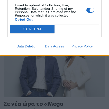
I want to opt-out of Collection, Use,
Retention, Sale, and/or Sharing of my
Personal Data that Is Unrelated with the
Purposes for which it was collected.
Opted Out
Τελευταίες Δημοσιεύσεις
CONFIRM
Data Deletion
Data Access
Privacy Policy
Σε νέα ώρα το «Mega