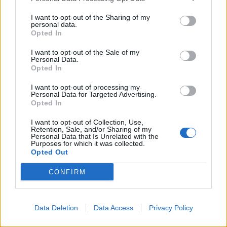
Σαββατοκύριακο»
20:14 - 15 Σεπτεμβρίου 2023
I want to opt-out of the Sharing of my
personal data.
Opted In
I want to opt-out of the Sale of my
Personal Data.
Opted In
I want to opt-out of processing my
Personal Data for Targeted Advertising.
Opted In
I want to opt-out of Collection, Use,
Retention, Sale, and/or Sharing of my
Personal Data that Is Unrelated with the
Purposes for which it was collected.
Opted Out
Ένας στους 4 αναιρεί τα οφέλη των
CONFIRM
υγιεινών γευμάτων με ανθυγιεινά
σνακ
Data Deletion
Data Access
Privacy Policy
18:11 - 15 Σεπτεμβρίου 2023