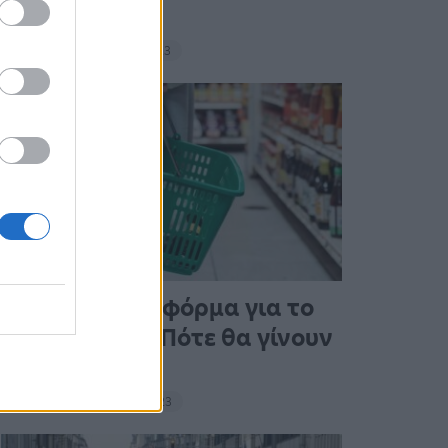
σνακ
18:11 - 15 Σεπτεμβρίου 2023
Άνοιξε η πλατφόρμα για το
Market Pass – Πότε θα γίνουν
οι πληρωμές
15:13 - 15 Σεπτεμβρίου 2023