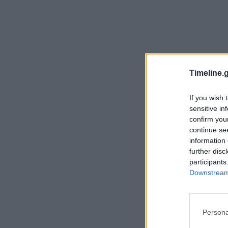
Timeline.g
If you wish 
sensitive in
confirm you
continue se
information 
further disc
participants
Downstream 
Persona