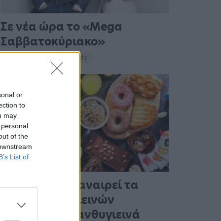
Σε νέα ώρα το «Mega
Σαββατοκύριακο»
20:14 - 15 Σεπτεμβρίου 2023
sonal or
ection to
ou may
 personal
out of the
 downstream
B’s List of
Ένας στους 4 αναιρεί τα
οφέλη των υγιεινών
γευμάτων με ανθυγιεινά