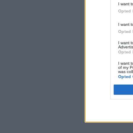
I want t
Opted 
I want t
Opted 
I want 
Advertis
Opted 
I want t
of my P
was col
Opted 