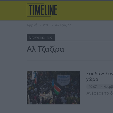
Αρχική
ΡΟΗ
Αλ Τζαζίρα
Browsing Tag
Αλ Τζαζίρα
Σουδάν: Συ
χώρα
10:07 - 14 Νοεμ
Ανέφερε το δ