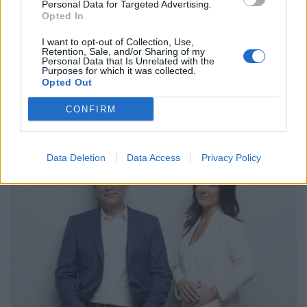
Personal Data for Targeted Advertising.
«παρών», με την ίδια να κάνει λόγο για "ήττα" της
Opted In
δημοκρατίας.
I want to opt-out of Collection, Use,
Retention, Sale, and/or Sharing of my
Personal Data that Is Unrelated with the
Purposes for which it was collected.
Opted Out
CONFIRM
Τελευταίες Δημοσιεύσεις
Data Deletion
Data Access
Privacy Policy