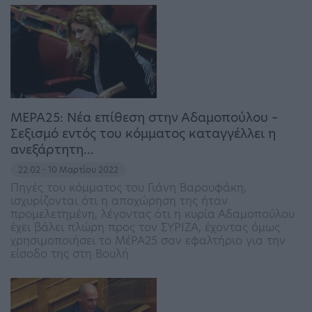
ΜΕΡΑ25: Νέα επίθεση στην Αδαμοπούλου –
Σεξισμό εντός του κόμματος καταγγέλλει η
ανεξάρτητη…
22:02 - 10 Μαρτίου 2022
Πηγές του κόμματος του Γιάνη Βαρουφάκη,
ισχυρίζονται ότι η αποχώρηση της ήταν
προμελετημένη, λέγοντας ότι η κυρία Αδαμοπούλου
έχει βάλει πλώρη προς τον ΣΥΡΙΖΑ, έχοντας όμως
χρησιμοποιήσει το ΜέΡΑ25 σαν εφαλτήριο για την
είσοδο της στη Βουλή