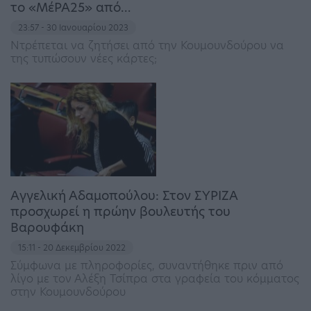
το «ΜέΡΑ25» από…
23:57 - 30 Ιανουαρίου 2023
Ντρέπεται να ζητήσει από την Κουμουνδούρου να
της τυπώσουν νέες κάρτες;
Αγγελική Αδαμοπούλου: Στον ΣΥΡΙΖΑ
προσχωρεί η πρώην βουλευτής του
Βαρουφάκη
15:11 - 20 Δεκεμβρίου 2022
Σύμφωνα με πληροφορίες, συναντήθηκε πριν από
λίγο με τον Αλέξη Τσίπρα στα γραφεία του κόμματος
στην Κουμουνδούρου