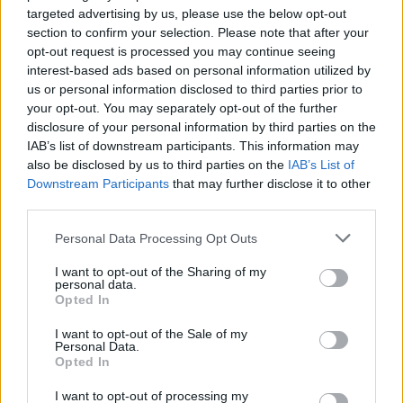
βουλευτής Αγγελική Αδαμοπούλου
targeted advertising by us, please use the below opt-out
section to confirm your selection. Please note that after your
14:45 - 8 Μαρτίου 2022
opt-out request is processed you may continue seeing
Πριν από λίγους μήνες είχε αποχωρήσει από το
interest-based ads based on personal information utilized by
ΜεΡΑ25 και η βουλευτής Θεσσαλονίκης Κωνσταντίνα
us or personal information disclosed to third parties prior to
Αδάμου
your opt-out. You may separately opt-out of the further
disclosure of your personal information by third parties on the
IAB’s list of downstream participants. This information may
also be disclosed by us to third parties on the
IAB’s List of
Downstream Participants
that may further disclose it to other
third parties.
Personal Data Processing Opt Outs
I want to opt-out of the Sharing of my
Αδαμοπούλου για την άρση ασυλίας: «Η
personal data.
δημοκρατία ηττήθηκε. Ο φασισμός νίκησε.
Opted In
Σήμερα εγώ, αύριο ποιος…
I want to opt-out of the Sale of my
09:22 - 17 Δεκεμβρίου 2020
Personal Data.
Opted In
Η πλειοψηφία της Βουλής αποφάσισε χθες την άρση
της ασυλίας της βουλεύτριας του ΜέΡΑ25, Αγγελικής
I want to opt-out of processing my
Αδαμοπούλου, με 162 υπέρ, 116 κατά και 15