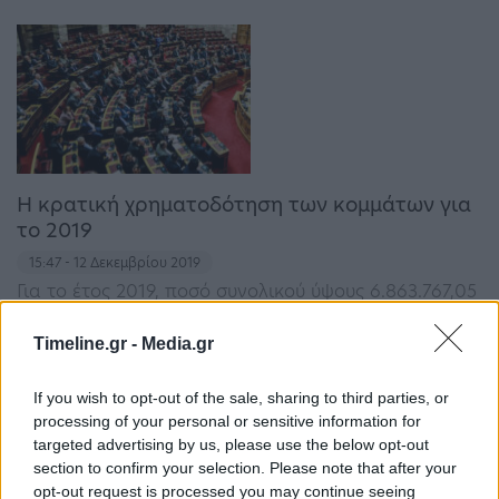
Η κρατική χρηματοδότηση των κομμάτων για
το 2019
15:47 - 12 Δεκεμβρίου 2019
Για το έτος 2019, ποσό συνολικού ύψους 6.863.767,05
ευρώ θα λάβουν τα πολιτικά κόμματα και οι
συνασπισμοί κομμάτων, ως τακτική κρατική
Timeline.gr -
Media.gr
χρηματοδότηση και ως κρατική χρηµατοδότηση για
ερευνητικούς και επιµορφωτικούς λόγους. Σύμφωνα
με…
If you wish to opt-out of the sale, sharing to third parties, or
processing of your personal or sensitive information for
targeted advertising by us, please use the below opt-out
section to confirm your selection. Please note that after your
opt-out request is processed you may continue seeing