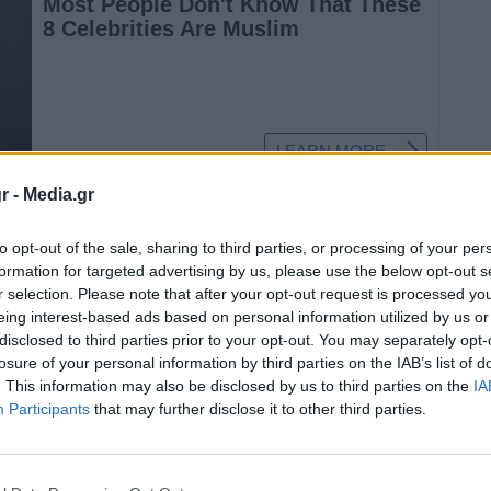
r -
Media.gr
ο νέας μαζικής αποστολής προσφύγων στο
ς την Κομισιόν η ευρωβουλευτής της Νέας
to opt-out of the sale, sharing to third parties, or processing of your per
formation for targeted advertising by us, please use the below opt-out s
δη.
r selection. Please note that after your opt-out request is processed y
eing interest-based ads based on personal information utilized by us or
αρμογής ενός «νέου σχεδίου της Τουρκίας»,
disclosed to third parties prior to your opt-out. You may separately opt-
losure of your personal information by third parties on the IAB’s list of
.Ε. κλιμακώνοντας ξανά τη μεταναστευτική
. This information may also be disclosed by us to third parties on the
IA
νης απειλής για τη δημόσια υγεία λόγω της
Participants
that may further disclose it to other third parties.