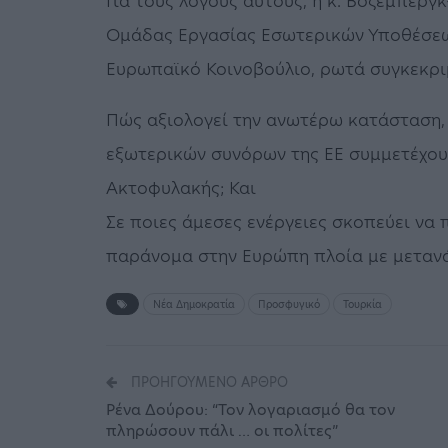
Για τους λόγους αυτούς, η κ. Βόζεμπεργ
Ομάδας Εργασίας Εσωτερικών Υποθέσεω
Ευρωπαϊκό Κοινοβούλιο, ρωτά συγκεκρι
Πώς αξιολογεί την ανωτέρω κατάσταση,
εξωτερικών συνόρων της ΕΕ συμμετέχου
Ακτοφυλακής; Και
Σε ποιες άμεσες ενέργειες σκοπεύει να 
παράνομα στην Ευρώπη πλοία με μετανά
Νέα Δημοκρατία
Προσφυγικό
Τουρκία
ΠΡΟΗΓΟΎΜΕΝΟ ΆΡΘΡΟ
Ρένα Δούρου: “Τον λογαριασμό θα τον
πληρώσουν πάλι … οι πολίτες”