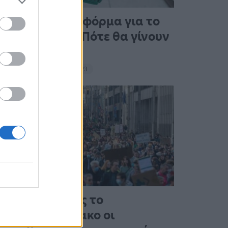
Άνοιξε η πλατφόρμα για το
Market Pass – Πότε θα γίνουν
οι πληρωμές
15:13 - 15 Σεπτεμβρίου 2023
Στους δρόμους το
Σαββατοκύριακο οι