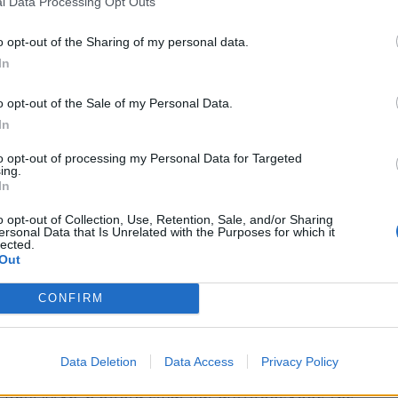
l Data Processing Opt Outs
ού επισημαίνει την «αποτελεσματική
επίθεση στα ελληνοτουρκικά χερσαία σύνορα
o opt-out of the Sharing of my personal data.
In
χει σημάνει ξανά στις ελληνικές αρχές, καθώς
ους μετανάστες προωθούνται στα ελληνικά
o opt-out of the Sale of my Personal Data.
τουρκικών αρχών».
In
to opt-out of processing my Personal Data for Targeted
 το ΑΠΕ-ΜΠΕ, «για παροπλισμένα και
ing.
In
όγιο, που βρίσκονται σε ετοιμότητα στα
o opt-out of Collection, Use, Retention, Sale, and/or Sharing
φέρουν χιλιάδες μετανάστες στα ελληνικά
ersonal Data that Is Unrelated with the Purposes for which it
lected.
Out
ς Αρχές βρίσκονται σε επιφυλακή και
 Τουρκίας, ώστε να αποτρέψουν την εκ νέου
CONFIRM
ρά προς το Αιγαίο, και να εντοπίσουν τα
ους από τις τουρκικές ακτές».
Data Deletion
Data Access
Privacy Policy