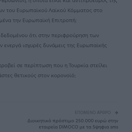
κ-Βρυωνίδη, η οποία είναι και αντιπρόεδρος της
ν του Ευρωπαϊκού Λαϊκού Κόμματος στο
μένα την Ευρωπαϊκή Επιτροπή:
 δεδομένου ότι στην περιφρούρηση των
ν ενεργά ισχυρές δυνάμεις της Ευρωπαϊκής
προβεί σε περίπτωση που η Τουρκία στείλει
στες θετικούς στον κορονοϊό;
ΕΠΌΜΕΝΟ ΆΡΘΡΟ
Διοικητικό πρόστιμο 250.000 ευρώ στην
εταιρεία DIMOCO με τα 5ψηφια sms