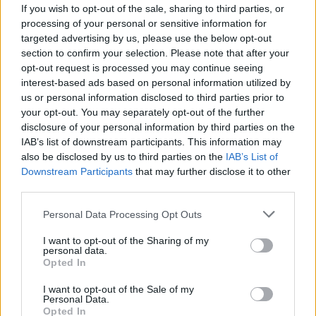
If you wish to opt-out of the sale, sharing to third parties, or
περίπτωση που μια από τις δύο χώρες δεχτεί
processing of your personal or sensitive information for
targeted advertising by us, please use the below opt-out
επίθεση.
section to confirm your selection. Please note that after your
opt-out request is processed you may continue seeing
Παράλληλα, επέκρινε την στάση του ΣΥΡΙΖΑ που
interest-based ads based on personal information utilized by
us or personal information disclosed to third parties prior to
δεν θέλει να βάλει την υπογραφή του λέγοντας
your opt-out. You may separately opt-out of the further
ότι ασκεί μικροπολιτική κατώτερη από τις
disclosure of your personal information by third parties on the
IAB’s list of downstream participants. This information may
εθνικές περιστάσεις.
also be disclosed by us to third parties on the
IAB’s List of
Downstream Participants
that may further disclose it to other
third parties.
Personal Data Processing Opt Outs
I want to opt-out of the Sharing of my
personal data.
Opted In
I want to opt-out of the Sale of my
Personal Data.
Opted In