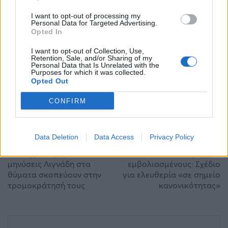
I want to opt-out of processing my
Personal Data for Targeted Advertising.
Opted In
I want to opt-out of Collection, Use,
Retention, Sale, and/or Sharing of my
Personal Data that Is Unrelated with the
Purposes for which it was collected.
Opted Out
Βορίδης
δημόσιο
Κορωνοϊός
Παρελάσεις
προσλήψεις
CONFIRM
Data Deletion
Data Access
Privacy Policy
ΠΡΟΗΓΟΎΜΕΝΟ ΆΡΘΡΟ
ΕΠΌΜΕΝΟ ΆΡΘΡΟ
Γιάννης Βλάχος: Οι
Πλεύρης για
μηνύσεις Λιγνάδη στα
εμβολιασμένους: Σχέδιο
θύματα σκοπεύουν στην
για ελευθερία «σε σημείο
τρομοκράτησή τους
κανονικότητας»