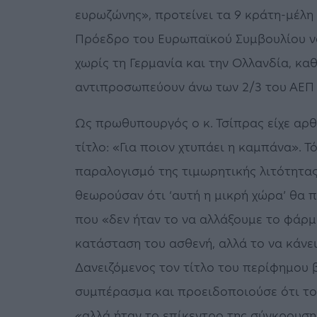
ευρωζώνης», προτείνει τα 9 κράτη-μέλη
Πρόεδρο του Ευρωπαϊκού Συμβουλίου ν
χωρίς τη Γερμανία και την Ολλανδία, κα
αντιπροσωπεύουν άνω των 2/3 του ΑΕΠ 
Ως πρωθυπουργός ο κ. Τσίπρας είχε αρθ
τίτλο: «Για ποιον χτυπάει η καμπάνα». 
παραλογισμό της τιμωρητικής λιτότητα
θεωρούσαν ότι ‘αυτή η μικρή χώρα’ θα 
που «δεν ήταν το να αλλάξουμε το φάρμα
κατάσταση του ασθενή, αλλά το να κάνε
Δανειζόμενος τον τίτλο του περίφημου β
συμπέρασμα και προειδοποιούσε ότι το
«αλλά ήταν το επίκεντρο της σύγκρουσ