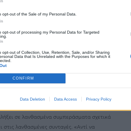
In
 περίπτωση, παρά τις γαλλικές προσπάθειες, ο
o opt-out of the Sale of my Personal Data.
οδείχθηκε βραχύβιος», αναφέρει.
In
ει η καμπάνα (ΙΙ)», σχολιάζει ότι πάλι η
to opt-out of processing my Personal Data for Targeted
ing.
In
ατος του Χεμινγουέι και προειδοποιεί εκ νέου:
εμο. Αλλά είναι σαν να έχουμε πόλεμο. Οι
o opt-out of Collection, Use, Retention, Sale, and/or Sharing
ersonal Data that Is Unrelated with the Purposes for which it
lected.
ικά και με απόλυτους όρους. Προτεραιότητα,
Out
 Οι ζωές δεν ξανάρχονται. Τα χρέη
CONFIRM
ς έγινε και μετά από πραγματικό πόλεμο, το
Data Deletion
Data Access
Privacy Policy
ις δραματικές συνθήκες έκτακτης ανάγκης
ταλήξει σε λανθασμένα συμπεράσματα σχετικά
ι στις λανθασμένες συνταγές. «Αντί να