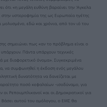
ει ότι «η μεγάλη ευθύνη βαραίνει την ‘Αγκελα
α στην υστεροφημία της ως Ευρωπαία ηγέτης
ι μολυσμένο, εδώ και χρόνια, από τον ιό του
σης σημειώνει πως «αν το πρόβλημα είναι ο
 υπάρχουν. Πάντα υπάρχουν τεχνικές
λά με διαφορετικό όνομα». Συγκεκριμένα
α, να συμφωνηθεί η έκδοση ενός μεγάλου
οληπτική δυνατότητα να δανείζεται με
παραίτητο ποσό κεφαλαίων -ισοδύναμο, για
 οι Ρεπουμπλικανοί και οι Δημοκρατικοί για
 Βάσει αυτού του ομόλογου, ο ΕΜΣ θα