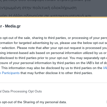
κεντρωμένη στην πολιτική ολοκλήρωση
γγύη. Η άλλη οδηγούσε σε κατακερματισμό και
r -
Media.gr
ους κορυφής, είχε προσπαθήσει να μεταπείσει
to opt-out of the sale, sharing to third parties, or processing of your per
formation for targeted advertising by us, please use the below opt-out s
ς «αν αυτή είναι η μέθοδος να αντιμετωπιστεί
r selection. Please note that after your opt-out request is processed y
υ θα χρειαστεί οι χώρες τους να έρθουν
eing interest-based ads based on personal information utilized by us or
disclosed to third parties prior to your opt-out. You may separately opt-
losure of your personal information by third parties on the IAB’s list of
. This information may also be disclosed by us to third parties on the
IA
ξελίξεων της σημερινής κρίσης, ο κ. Τσίπρας
Participants
that may further disclose it to other third parties.
 θα αποδειχθεί εκείνο το άρθρο και δεν ξέρει
 τους συναδέλφους τους. «Παρόλο που οι
l Data Processing Opt Outs
 υποστήριζαν την Ελλάδα, δεν πιστεύω ότι το
o opt-out of the Sharing of my personal data.
αγματικός κίνδυνος “οι καμπάνες” να