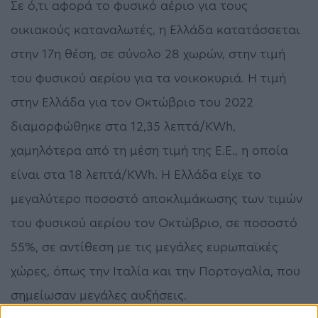
Σε ό,τι αφορά το φυσικό αέριο για τους
οικιακούς καταναλωτές, η Ελλάδα κατατάσσεται
στην 17η θέση, σε σύνολο 28 χωρών, στην τιμή
του φυσικού αερίου για τα νοικοκυριά. Η τιμή
στην Ελλάδα για τον Οκτώβριο του 2022
διαμορφώθηκε στα 12,35 λεπτά/KWh,
χαμηλότερα από τη μέση τιμή της Ε.Ε., η οποία
είναι στα 18 λεπτά/KWh. Η Ελλάδα είχε το
μεγαλύτερο ποσοστό αποκλιμάκωσης των τιμών
του φυσικού αερίου τον Οκτώβριο, σε ποσοστό
55%, σε αντίθεση με τις μεγάλες ευρωπαϊκές
χώρες, όπως την Ιταλία και την Πορτογαλία, που
σημείωσαν μεγάλες αυξήσεις.