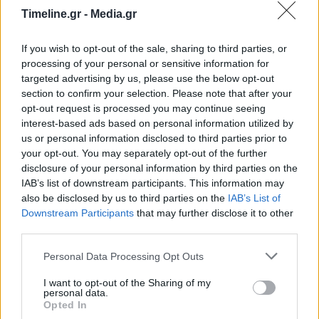
Timeline.gr -
Media.gr
If you wish to opt-out of the sale, sharing to third parties, or
processing of your personal or sensitive information for
targeted advertising by us, please use the below opt-out
section to confirm your selection. Please note that after your
opt-out request is processed you may continue seeing
interest-based ads based on personal information utilized by
us or personal information disclosed to third parties prior to
your opt-out. You may separately opt-out of the further
disclosure of your personal information by third parties on the
Ο Υπουργός Περιβάλλοντος και Ενέργειας,
IAB’s list of downstream participants. This information may
also be disclosed by us to third parties on the
IAB’s List of
Κώστας Σκρέκας, δήλωσε: «Για ακόμα έναν μήνα,
Downstream Participants
that may further disclose it to other
οι Ελληνίδες και οι Έλληνες έχουν από τις
third parties.
φθηνότερες τιμές ενέργειας στην Ευρώπη. Οι
Personal Data Processing Opt Outs
άμεσες επιδοτήσεις της Κυβέρνησης, έφεραν
I want to opt-out of the Sharing of my
personal data.
ουσιαστικά αποτελέσματα για τους
Opted In