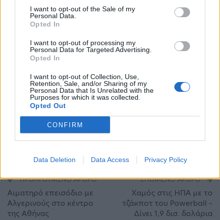
λογαριασμούς των Ελλήνων καταναλωτών.
I want to opt-out of the Sale of my
Personal Data.
Κόντρα στην ανέξοδη και μίζερη κριτική του
Opted In
ΣΥΡΙΖΑ, αποδεικνύουμε ότι οι πολιτικές μας
I want to opt-out of processing my
Personal Data for Targeted Advertising.
διατηρούν τις τιμές ενέργειας σε όσο το δυνατόν
Opted In
πιο προσιτά επίπεδα και αυτό αποδεικνύεται
I want to opt-out of Collection, Use,
Retention, Sale, and/or Sharing of my
εμπράκτως. Συνεχίζουμε να στηρίζουμε την
Personal Data that Is Unrelated with the
Purposes for which it was collected.
ελληνική κοινωνία για όσο αυτό χρειαστεί».
Opted Out
CONFIRM
ακρίβεια
Ενεργειακή κρίση
καύσιμα
Κώστας Σκρέκας
Ρεύμα
Φυσικό αέριο
Data Deletion
Data Access
Privacy Policy
ΠΡΟΗΓΟΎΜΕΝΟ ΆΡΘΡΟ
ΕΠΌΜΕΝΟ ΆΡΘΡΟ
Αιματηρό επεισόδιο με
Χαμός στις ΗΠΑ με το
Αλγερινούς στο κέντρο
τζάκποτ του Powerball –
της Αθήνας
Δίνει 1,9 δισ. δολάρια