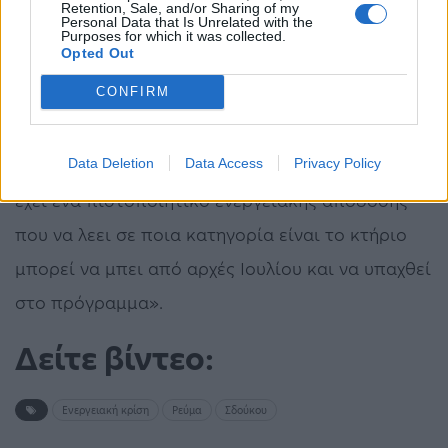
Retention, Sale, and/or Sharing of my
Personal Data that Is Unrelated with the
Αναφορικά το πρόγραμμα ενεργειακής
Purposes for which it was collected.
Opted Out
αναβάθμισης «Ηλέκτρα», η κ. Σδούκου σημείωσε:
CONFIRM
«Στις αρχές Ιουλίου ανοίγει η πλατφόρμα και
όποιο δημόσιο κτήριο, φορέας έχει ετοιμάσει
Data Deletion
Data Access
Privacy Policy
τουλάχιστον κάποια βασικά χαρτιά δηλαδή να
έχει ένα πιστοποιητικό ενεργειακής απόδοσης
που να λεει σε ποια κατηγορία είναι το κτήριο
μπορεί να μπει από αρχές Ιουλίου και να υπαχθεί
στο πρόγραμμα».
Δείτε βίντεο:
Ενεργειακή κρίση
Ρεύμα
Σδούκου