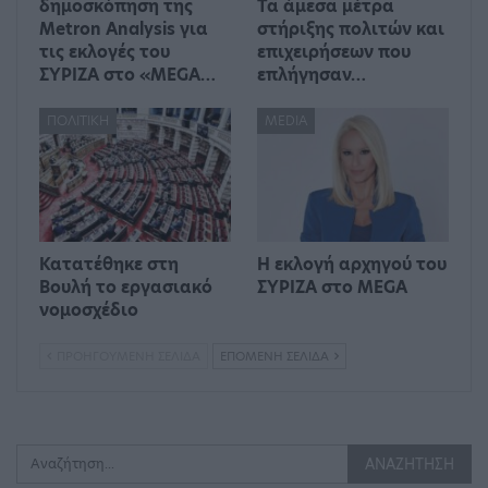
δημοσκόπηση της
Τα άμεσα μέτρα
Metron Analysis για
στήριξης πολιτών και
τις εκλογές του
επιχειρήσεων που
ΣΥΡΙΖΑ στο «MEGA…
επλήγησαν…
ΠΟΛΙΤΙΚΉ
MEDIA
Κατατέθηκε στη
Η εκλογή αρχηγού του
Βουλή το εργασιακό
ΣΥΡΙΖΑ στο MEGA
νομοσχέδιο
ΠΡΟΗΓΟΎΜΕΝΗ ΣΕΛΊΔΑ
ΕΠΌΜΕΝΗ ΣΕΛΊΔΑ