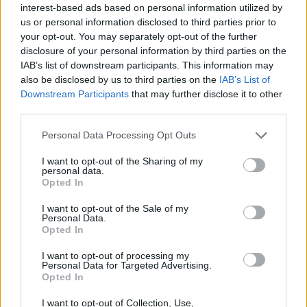
interest-based ads based on personal information utilized by
που ξέρετε ο οδοφωτισμός μπορεί να
μειώσει
us or personal information disclosed to third parties prior to
το κόστος κατά 35 ως 50%
…», δήλωσε
your opt-out. You may separately opt-out of the further
disclosure of your personal information by third parties on the
επιπρόσθετα.
IAB’s list of downstream participants. This information may
also be disclosed by us to third parties on the
IAB’s List of
Θα δοθούν κίνητρα;
Downstream Participants
that may further disclose it to other
third parties.
Ερωτηθείσα αν υπάρχει σχεδιασμός να δώσουν
Personal Data Processing Opt Outs
κίνητρα ώστε όλα αυτά τα μέτρα να γενικευτούν
I want to opt-out of the Sharing of my
personal data.
και στον υπόλοιπο πληθυσμό, η κ. Σδούκου
Opted In
απάντησε: «Δεν έχει γίνει τέτοια συζήτηση μέχρι
I want to opt-out of the Sale of my
Personal Data.
τώρα αλλά πιστεύω πως αυτή η ενεργειακή κρίση
Opted In
μας αναγκάζει να γίνουμε πιο ευσυνείδητοι με το
I want to opt-out of processing my
Personal Data for Targeted Advertising.
θέμα της ενέργειας και πιο έξυπνοι
Opted In
καταναλωτές».
I want to opt-out of Collection, Use,