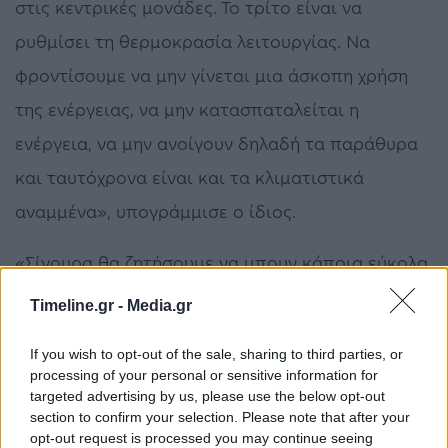
στις κεντρικές μονάδες. Το τρίτο είναι να
ρυθμίσει τη θερμοκρασία λειτουργίας. Να
φροντίσουμε να μην γίνεται μια άσκοπη χρήση
της ενέργειας, να μην κατασπαταλείται η
ενέργεια, να μην ανοίγουν δηλαδή τα παράθυρα
και ταυτόχρονα είναι και τα κλιματιστικά
αναμμένα», υπογράμμισε ο ίδιος.
«Σίγουρα θα ζητήσουμε να μπουν κάποια εύκολα
άμεσα συστήματα που κλείνουν, απενεργοποιούν
Timeline.gr -
Media.gr
ή την ψύξη ή τη θέρμανση των υπολογιστών, τα
If you wish to opt-out of the sale, sharing to third parties, or
φώτα, τις συσκευές εκεί που δεν
processing of your personal or sensitive information for
χρησιμοποιούνται. Και βέβαια ζητούμε επίσης
targeted advertising by us, please use the below opt-out
section to confirm your selection. Please note that after your
από τους δήμους σε σχέση με τον οδοφωτισμό
opt-out request is processed you may continue seeing