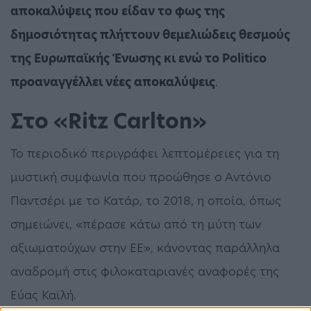
αποκαλύψεις που είδαν το φως της
δημοσιότητας πλήττουν θεμελιώδεις θεσμούς
της Ευρωπαϊκής Ένωσης κι ενώ το Politico
προαναγγέλλει νέες αποκαλύψεις
.
Στο «Ritz Carlton»
Το περιοδικό περιγράφει λεπτομέρειες για τη
μυστική συμφωνία που προώθησε ο Αντόνιο
Παντσέρι με το Κατάρ, το 2018, η οποία, όπως
σημειώνει, «πέρασε κάτω από τη μύτη των
αξιωματούχων στην ΕΕ», κάνοντας παράλληλα
αναδρομή στις φιλοκαταριανές αναφορές της
Εύας Καϊλή.