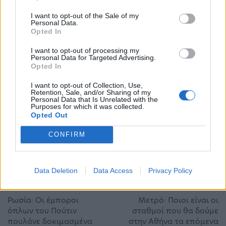
του
Αντόνιο Παντσέρι
στους Βέλγους δικαστές
I want to opt-out of the Sale of my
Personal Data.
αναφέρει ότι έλαβε χρήματα από το Κατάρ τα
Opted In
οποία στη συνέχεια χρησιμοποίησε για την
I want to opt-out of processing my
Personal Data for Targeted Advertising.
προεκλογική της εκστρατεία. Κάτι που η Εύα
Opted In
Καϊλή μέσω των συνηγόρων της αρνείται.
I want to opt-out of Collection, Use,
Retention, Sale, and/or Sharing of my
Personal Data that Is Unrelated with the
Ρεπορτάζ: Σπύρος Κάραλης
Purposes for which it was collected.
Opted Out
Δημοσιεύτηκε στην ΑΠΟΓΕΥΜΑΤΙΝΗ στις 20/2
CONFIRM
QatarGate
Καϊλή
Data Deletion
Data Access
Privacy Policy
ΠΡΟΗΓΟΎΜΕΝΟ ΆΡΘΡΟ
ΕΠΌΜΕΝΟ ΆΡΘΡΟ
Ρωσία: Οι έμποροι
Μετρό: Ποιοι είναι οι
όπλων του Πούτιν
σταθμοί που θα δούμε
πουλάνε δοκιμασμένα
στην Αθήνα τα επόμενα