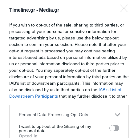
Το Politico, στο δημοσίευμά του, αφού
Timeline.gr -
Media.gr
συμπυκνώνει το χρονικό του σκανδάλου που
If you wish to opt-out of the sale, sharing to third parties, or
ολοκληρώνεται με τις συλλήψεις, αναφέρεται
processing of your personal or sensitive information for
targeted advertising by us, please use the below opt-out
ειδικότερα σε event που διοργανώθηκε τον
section to confirm your selection. Please note that after your
Φεβρουάριο 2020, στην Ντόχα. Εκεί η Εύα Καϊλή
opt-out request is processed you may continue seeing
interest-based ads based on personal information utilized by
συντόνιζε μία συζήτηση με θέμα τους κολοσσούς
us or personal information disclosed to third parties prior to
your opt-out. You may separately opt-out of the further
των social media και τη Δημοκρατία, σε μία
disclosure of your personal information by third parties on the
εκδήλωση που πραγματοποιήθηκε στο
IAB’s list of downstream participants. This information may
also be disclosed by us to third parties on the
IAB’s List of
υπερπολυτελές ξενοδοχείο «Ritz Carlton».
Downstream Participants
that may further disclose it to other
«
Παρατηρούμε προσπάθειες πολιτικού
third parties.
επηρεασμού ανάμεσα στα κράτη-μέλη, ακόμα
Personal Data Processing Opt Outs
και στην Ευρώπη
», ανέφερε τότε η ωραία Εύα,
I want to opt-out of the Sharing of my
personal data.
για την οποία το Politico επικαλούμενο κατάθεση
Opted In