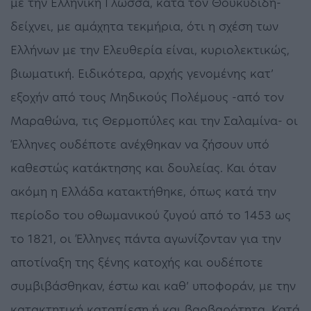
με την Ελληνική Γλώσσα, κατά τον Θουκυδίδη-
δείχνει, με αμάχητα τεκμήρια, ότι η σχέση των
Ελλήνων με την Ελευθερία είναι, κυριολεκτικώς,
βιωματική. Ειδικότερα, αρχής γενομένης κατ’
εξοχήν από τους Μηδικούς Πολέμους -από τον
Μαραθώνα, τις Θερμοπύλες και την Σαλαμίνα- οι
Έλληνες ουδέποτε ανέχθηκαν να ζήσουν υπό
καθεστώς κατάκτησης και δουλείας. Και όταν
ακόμη η Ελλάδα κατακτήθηκε, όπως κατά την
περίοδο του οθωμανικού ζυγού από το 1453 ως
το 1821, οι Έλληνες πάντα αγωνίζονταν για την
αποτίναξη της ξένης κατοχής και ουδέποτε
συμβιβάσθηκαν, έστω και καθ’ υποφοράν, με την
κατακτητική καταπίεση ή και βαρβαρότητα. Κατά