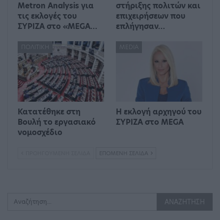
Metron Analysis για
στήριξης πολιτών και
τις εκλογές του
επιχειρήσεων που
ΣΥΡΙΖΑ στο «MEGA…
επλήγησαν…
ΠΟΛΙΤΙΚΉ
MEDIA
Κατατέθηκε στη
Η εκλογή αρχηγού του
Βουλή το εργασιακό
ΣΥΡΙΖΑ στο MEGA
νομοσχέδιο
ΠΡΟΗΓΟΎΜΕΝΗ ΣΕΛΊΔΑ
ΕΠΌΜΕΝΗ ΣΕΛΊΔΑ