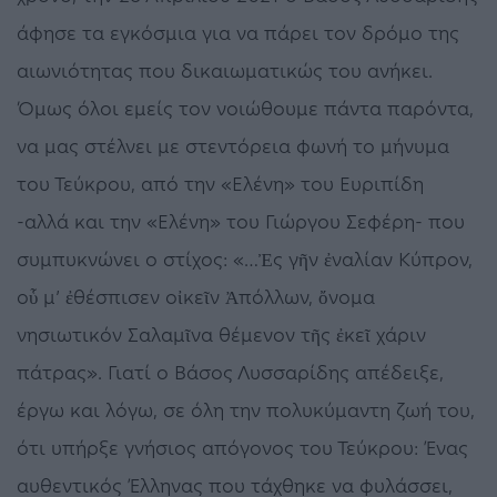
άφησε τα εγκόσμια για να πάρει τον δρόμο της
αιωνιότητας που δικαιωματικώς του ανήκει.
Όμως όλοι εμείς τον νοιώθουμε πάντα παρόντα,
να μας στέλνει με στεντόρεια φωνή το μήνυμα
του Τεύκρου, από την «Ελένη» του Ευριπίδη
-αλλά και την «Ελένη» του Γιώργου Σεφέρη- που
συμπυκνώνει ο στίχος: «…Ἐς γῆν ἐναλίαν Κύπρον,
οὗ μ’ ἐθέσπισεν οἰκεῖν Ἀπόλλων, ὄνομα
νησιωτικόν Σαλαμῖνα θέμενον τῆς ἐκεῖ χάριν
πάτρας». Γιατί ο Βάσος Λυσσαρίδης απέδειξε,
έργω και λόγω, σε όλη την πολυκύμαντη ζωή του,
ότι υπήρξε γνήσιος απόγονος του Τεύκρου: Ένας
αυθεντικός Έλληνας που τάχθηκε να φυλάσσει,