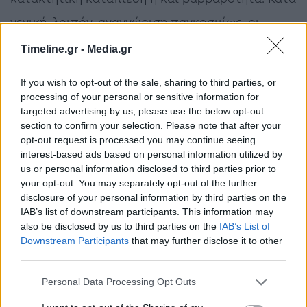
γενική, λοιπόν, αναγνώριση παγκοσμίως, οι
Έλληνες υπήρξαν, είναι και θα παραμείνουν
Timeline.gr -
Media.gr
Έθνος και Λαός της Ελευθερίας.
If you wish to opt-out of the sale, sharing to third parties, or
processing of your personal or sensitive information for
Β. Υπ’ αυτό το πρίσμα, η σχέση των Ελλήνων με
targeted advertising by us, please use the below opt-out
την Ελευθερία είναι, κατά τα προμνημονευόμενα,
section to confirm your selection. Please note that after your
opt-out request is processed you may continue seeing
βιωματική. Με την έννοια ότι οι Έλληνες μόνον
interest-based ads based on personal information utilized by
us or personal information disclosed to third parties prior to
ελεύθεροι -και, άρα, μέσα σε καθεστώς
your opt-out. You may separately opt-out of the further
αντίστοιχης δημοκρατικής διακυβέρνησης και
disclosure of your personal information by third parties on the
IAB’s list of downstream participants. This information may
ανάλογης συμμετοχής «στα κοινά», δια της
also be disclosed by us to third parties on the
IAB’s List of
Downstream Participants
that may further disclose it to other
ακώλυτης άσκησης των κατάλληλων πολιτικών
third parties.
δικαιωμάτων- μπορούν να υπερασπισθούν την
Personal Data Processing Opt Outs
αξία τους και ν’ αναπτύξουν ελεύθερα την