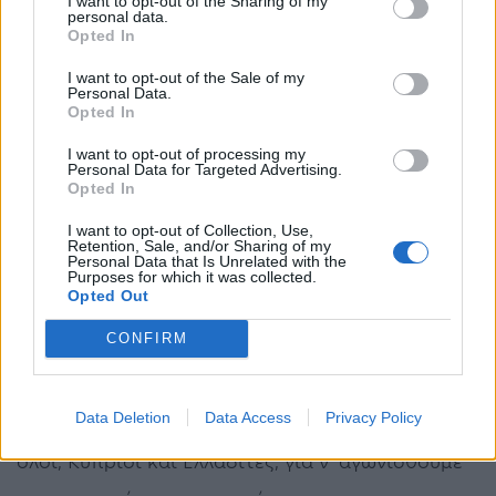
I want to opt-out of the Sharing of my
προσωπικότητά τους. Πολλώ μάλλον, όταν στην
personal data.
Opted In
σύγχρονη εποχή έχουν την «πικρή» εμπειρία των,
I want to opt-out of the Sale of my
έστω και «παρενθετικών», δικτατορικών
Personal Data.
Opted In
περιόδων, οι οποίες στοίχισαν ακόμη και
I want to opt-out of processing my
τμήματα του Εθνικού μας Κορμού. Έτσι εξηγείται
Personal Data for Targeted Advertising.
Opted In
και το γεγονός ότι στους Έλληνες η πιο «οικεία»
I want to opt-out of Collection, Use,
μορφή οργάνωσης και εφαρμογής των θεσμών
Retention, Sale, and/or Sharing of my
Personal Data that Is Unrelated with the
της Αντιπροσωπευτικής Δημοκρατίας είναι η
Purposes for which it was collected.
Opted Out
Κοινοβουλευτική, ως προς τον πυρήνα της,
CONFIRM
Δημοκρατία.
ΙΙΙ. Η Μνήμη και οι Αγώνες του Βάσου Λυσσαρίδη
Data Deletion
Data Access
Privacy Policy
μας υποχρεώνουν σήμερα να συστρατευθούμε
όλοι, Κύπριοι και Ελλαδίτες, για ν’ αγωνισθούμε