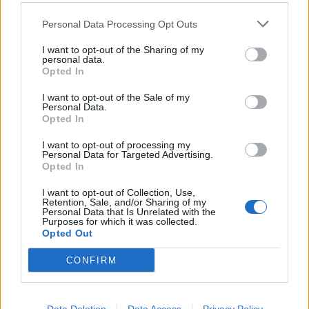
Personal Data Processing Opt Outs
«Λύγισε» ο Άκης
Η αποκάλυψη του
I want to opt-out of the Sharing of my
Σκέρτσος στο «Mega
Γιώργου Λιάγκα: «Η
personal data.
Opted In
Καλημέρα»:
Πόπη Τσαπανίδου
«Φοβηθήκαμε πάρα
υπέβαλλε την
I want to opt-out of the Sale of my
πολύ»
παραίτησή της το…
Personal Data.
Opted In
MEDIA
ΠΑΡΑΠΟΛΙΤΙΚΆ
I want to opt-out of processing my
Personal Data for Targeted Advertising.
Opted In
I want to opt-out of Collection, Use,
Retention, Sale, and/or Sharing of my
Personal Data that Is Unrelated with the
Purposes for which it was collected.
Ο ενοχλημένος
To backstage βίντεο
Opted Out
παρουσιαστής που
του Μητσοτάκη για
δεν εκπροσώπησε το
το debate: «Ντιμπέι
CONFIRM
κανάλι του στο
ρε, ντιμπέι»
debate