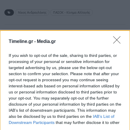
Νίκος Ανδρουλάκης
ΠΑΣΟΚ - Κίνημα Αλλαγής
ΠΡΟΗΓΟΎΜΕΝΟ ΆΡΘΡΟ
ΕΠΌΜΕΝΟ ΆΡΘΡΟ
Timeline.gr -
Media.gr
Ηράκλειο: Έγκυος
Τσιτσιπάς: Θέλω να
γέννησε στην τουαλέτα
κερδίσω το Australian
του νοσοκομείου
Open και να χτίσω ένα
If you wish to opt-out of the sale, sharing to third parties, or
σχολείο στη Βικτώρια
processing of your personal or sensitive information for
(Βίντεο)
targeted advertising by us, please use the below opt-out
section to confirm your selection. Please note that after your
opt-out request is processed you may continue seeing
interest-based ads based on personal information utilized by
us or personal information disclosed to third parties prior to
Μπορεί επίσης να σε ενδιαφέρει
your opt-out. You may separately opt-out of the further
disclosure of your personal information by third parties on the
IAB’s list of downstream participants. This information may
ΠΑΡΑΠΟΛΙΤΙΚΆ
SHOWBIZ
also be disclosed by us to third parties on the
IAB’s List of
Downstream Participants
that may further disclose it to other
third parties.