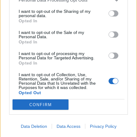
Σκέρτσος στο «Mega
Γιώργου Λιάγκα: «Η
Καλημέρα»:
Πόπη Τσαπανίδου
I want to opt-out of the Sharing of my
personal data.
«Φοβηθήκαμε πάρα
υπέβαλλε την
Opted In
πολύ»
παραίτησή της το…
I want to opt-out of the Sale of my
Personal Data.
MEDIA
ΠΑΡΑΠΟΛΙΤΙΚΆ
Opted In
I want to opt-out of processing my
Personal Data for Targeted Advertising.
Opted In
I want to opt-out of Collection, Use,
Ο ενοχλημένος
To backstage βίντεο
Retention, Sale, and/or Sharing of my
Personal Data that Is Unrelated with the
παρουσιαστής που
του Μητσοτάκη για
Purposes for which it was collected.
δεν εκπροσώπησε το
το debate: «Ντιμπέι
Opted Out
κανάλι του στο
ρε, ντιμπέι»
debate
CONFIRM
ΠΡΟΗΓΟΎΜΕΝΗ ΣΕΛΊΔΑ
ΕΠΌΜΕΝΗ ΣΕΛΊΔΑ
Data Deletion
Data Access
Privacy Policy