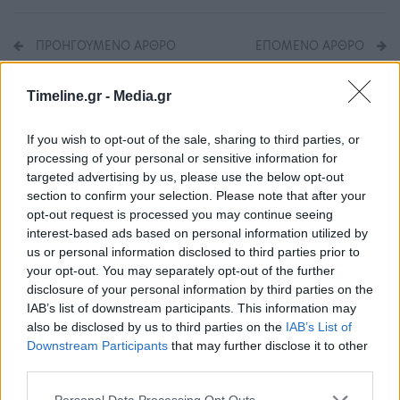
ΠΡΟΗΓΟΎΜΕΝΟ ΆΡΘΡΟ
ΕΠΌΜΕΝΟ ΆΡΘΡΟ
Κολωνός: Ελεύθερος ο
Εκτεταμένα επεισόδια
39χρονος που είχε
στην Κίνα – Ξεσηκώθηκαν
Timeline.gr -
Media.gr
συλληφθεί
οι εργαζόμενοι στο
μεγαλύτερο εργοστάσιο
If you wish to opt-out of the sale, sharing to third parties, or
iPhone παγκοσμίως
processing of your personal or sensitive information for
targeted advertising by us, please use the below opt-out
section to confirm your selection. Please note that after your
opt-out request is processed you may continue seeing
Μπορεί επίσης να σε ενδιαφέρει
interest-based ads based on personal information utilized by
us or personal information disclosed to third parties prior to
your opt-out. You may separately opt-out of the further
ΠΑΡΑΠΟΛΙΤΙΚΆ
SHOWBIZ
disclosure of your personal information by third parties on the
IAB’s list of downstream participants. This information may
also be disclosed by us to third parties on the
IAB’s List of
Downstream Participants
that may further disclose it to other
third parties.
«Λύγισε» ο Άκης
Η αποκάλυψη του
Personal Data Processing Opt Outs