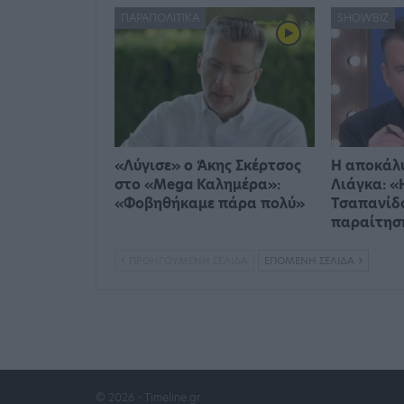
ΠΑΡΑΠΟΛΙΤΙΚΆ
SHOWBIZ
«Λύγισε» ο Άκης Σκέρτσος
Η αποκάλ
στο «Mega Καλημέρα»:
Λιάγκα: «
«Φοβηθήκαμε πάρα πολύ»
Τσαπανίδο
παραίτησ
ΠΡΟΗΓΟΎΜΕΝΗ ΣΕΛΊΔΑ
ΕΠΌΜΕΝΗ ΣΕΛΊΔΑ
© 2026 - Timeline.gr