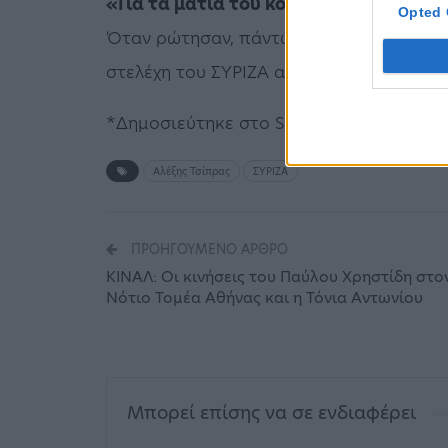
«Για τα μάτια του κόσμου»
Opted 
Όταν ρώτησαν, πάντως, κάποιοι προς τ
στελέχη του ΣΥΡΙΖΑ απάντησαν: «Για τα 
*Δημοσιεύτηκε στο Secret στις 19 Φεβρ
Αλέξης Τσίπρας
ΣΥΡΙΖΑ
ΠΡΟΗΓΟΎΜΕΝΟ ΆΡΘΡΟ
ΚΙΝΑΛ: Οι κινήσεις του Παύλου Χρηστίδη στο
Νότιο Τοµέα Αθήνας και η Τόνια Αντωνίου
Μπορεί επίσης να σε ενδιαφέρει