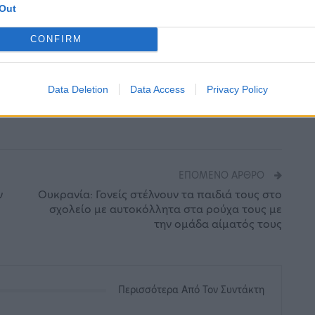
Out
ι η παρουσία αμφοτέρων στην εκδήλωση,
CONFIRM
μάτια του κόσμου».
ουαρίου 2022.
Data Deletion
Data Access
Privacy Policy
ΕΠΌΜΕΝΟ ΆΡΘΡΟ
ν
Ουκρανία: Γονείς στέλνουν τα παιδιά τους στο
σχολείο με αυτοκόλλητα στα ρούχα τους με
την ομάδα αίματός τους
Περισσότερα Από Τον Συντάκτη