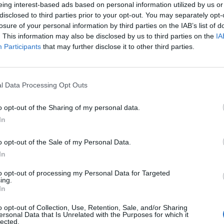
eing interest-based ads based on personal information utilized by us or
disclosed to third parties prior to your opt-out. You may separately opt-
losure of your personal information by third parties on the IAB’s list of
. This information may also be disclosed by us to third parties on the
IA
Participants
that may further disclose it to other third parties.
l Data Processing Opt Outs
κόντων τομεάρχη Οικονομικών, η Έφη
o opt-out of the Sharing of my personal data.
In
 Ευκλείδη Τσακαλώτο σε κομματική εκδήλωση,
.
o opt-out of the Sale of my Personal Data.
In
άσησε τα λόγια του και, χωρίς δεύτερες
to opt-out of processing my Personal Data for Targeted
ing.
ωσε μπροστά της τις επιλογές Τσίπρα, στον
In
o opt-out of Collection, Use, Retention, Sale, and/or Sharing
ersonal Data that Is Unrelated with the Purposes for which it
lected.