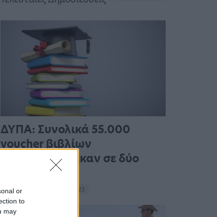
ΔΥΠΑ: Συνολικά 55.000
voucher βιβλίων
ενεργοποιήθηκαν σε δύο
εβδομάδες
19:53 - 14 Σεπτεμβρίου 2023
sonal or
ection to
ou may