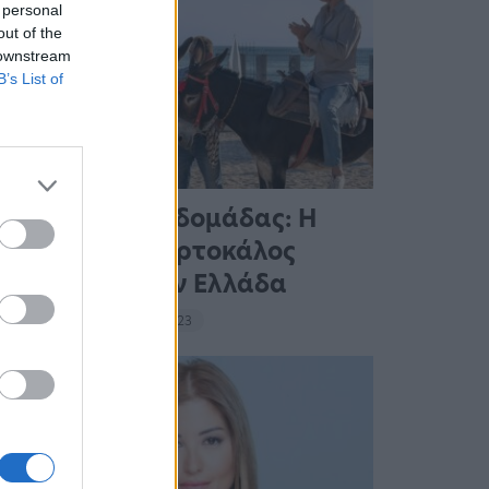
 personal
out of the
 downstream
B’s List of
Ταινίες της Εβδομάδας: Η
οικογένεια Πορτοκάλος
ταξιδεύει στην Ελλάδα
18:39 - 14 Σεπτεμβρίου 2023