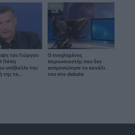
MEDIA
υψη του Γιώργου
Ο ενοχλημένος
Η Πόπη
παρουσιαστής που δεν
υ υπέβαλλε την
εκπροσώπησε το κανάλι
ή της το…
του στο debate