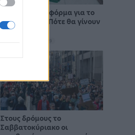
Άνοιξε η πλατφόρμα για το
Market Pass – Πότε θα γίνουν
οι πληρωμές
15:13 - 15 Σεπτεμβρίου 2023
Στους δρόμους το
Σαββατοκύριακο οι