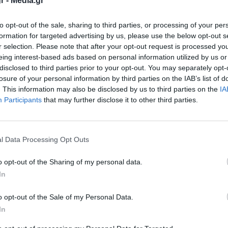
r -
Media.gr
to opt-out of the sale, sharing to third parties, or processing of your per
formation for targeted advertising by us, please use the below opt-out s
r selection. Please note that after your opt-out request is processed y
eing interest-based ads based on personal information utilized by us or
disclosed to third parties prior to your opt-out. You may separately opt-
losure of your personal information by third parties on the IAB’s list of
. This information may also be disclosed by us to third parties on the
IA
Κίνας, Zhang Qiyue, ενημέρωσε τον υπουργό
Participants
that may further disclose it to other third parties.
έγχου που λαμβάνονται στην Κίνα προκειμένου
έσει ο νέος κοροναϊός.
l Data Processing Opt Outs
αρχές έχουν αναστείλει όλες τις οργανωμένες
o opt-out of the Sharing of my personal data.
το εξωτερικό, με στόχο την πρόληψη της
In
ην πλευρά του ενημέρωσε την κινεζική
o opt-out of the Sale of my Personal Data.
ου ήδη έχουν λάβει οι ελληνικές υγειονομικές
In
α νοσοκομεία.