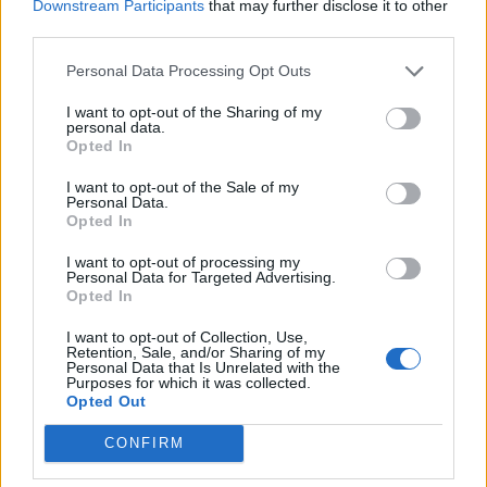
Downstream Participants
that may further disclose it to other
third parties.
Personal Data Processing Opt Outs
Γιώργος Στάντζος
δήμαρχος Σάμου
Παραίτηση
I want to opt-out of the Sharing of my
personal data.
Opted In
ΠΡΟΗΓΟΎΜΕΝΟ ΆΡΘΡΟ
ΕΠΌΜΕΝΟ ΆΡΘΡΟ
I want to opt-out of the Sale of my
Personal Data.
«Μόνο με άδεια θα
Η ΑΣΟΕΕ λέει «όχι» στις
Opted In
μπορούν να βγαίνουν οι
καταλήψεις
μετανάστες από τα
I want to opt-out of processing my
κλειστά κέντρα» δήλωσε
Personal Data for Targeted Advertising.
ο υφυπουργός Άμυνας
Opted In
Αλκιβιάδης Στεφανής
I want to opt-out of Collection, Use,
Retention, Sale, and/or Sharing of my
Personal Data that Is Unrelated with the
Purposes for which it was collected.
Opted Out
Μπορεί επίσης να σε ενδιαφέρει
CONFIRM
MEDIA
ΕΛΛΆΔΑ