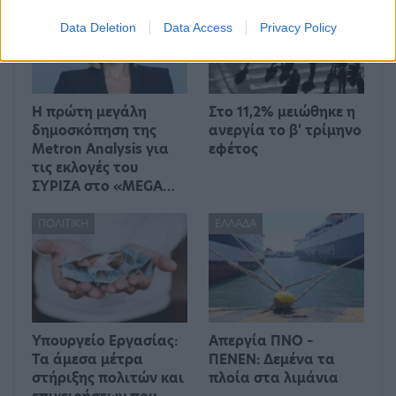
Data Deletion
Data Access
Privacy Policy
Η πρώτη μεγάλη
Στο 11,2% μειώθηκε η
δημοσκόπηση της
ανεργία το β’ τρίμηνο
Metron Analysis για
εφέτος
τις εκλογές του
ΣΥΡΙΖΑ στο «MEGA…
ΠΟΛΙΤΙΚΉ
ΕΛΛΆΔΑ
Υπουργείο Εργασίας:
Απεργία ΠΝΟ –
Τα άμεσα μέτρα
ΠΕΝΕΝ: Δεμένα τα
στήριξης πολιτών και
πλοία στα λιμάνια